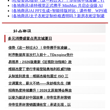
[社会资讯]
借势《这一秒过火》！华帝携手张凌赫，打
[各地商讯]
卓特视觉正式携手 MiniMax 共启企业级 AI
[各地商讯]
AI PPT生成+智能排版对比：课件帮、WPS谁
[各地商讯]
太子衣柜定制价格透明吗？新房衣柜定制避
社会资讯
多元消费盛宴点亮京城夏日
更多
借势《这一秒过火》！华帝携手张凌赫，
时序数据库首次打入前十，TDengine凭什
易视界：2026版最新《近视防治指南》政
维丽杰爱丁堡行李箱登陆奥地利权威刊物
从制造到质造：维丽杰箱包通过 ISO 三
古调重光，薪火不绝——朱妙根先生《蜾
招商热度持续攀升！2026太原能博会释放
以瓷为媒讲好中国故事：华帝世界杯营销
华帝世界杯营销圆满收官：承诺兑现，以