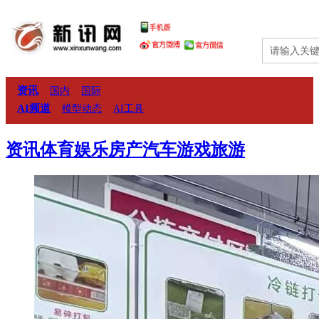
资讯
国内
国际
AI频道
模型动态
AI工具
汽车
新车
资讯
二手车
资讯
体育
娱乐
房产
汽车
游戏
旅游
房产
新房
家居
二手房
游戏
手游
网页游
旅游
攻略
爱旅行
体育
足球
篮球
财经
股市
理财
娱乐
明星
时尚
教育
健康
美食