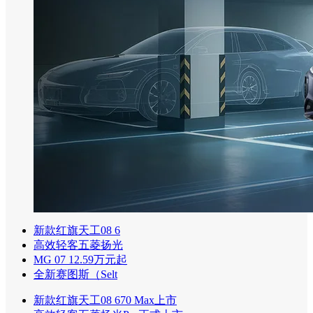
新款红旗天工08 6
高效轻客五菱扬光
MG 07 12.59万元起
全新赛图斯（Selt
新款红旗天工08 670 Max上市