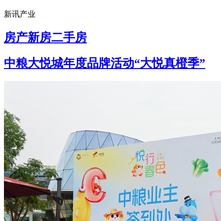
新讯产业
房产
新房
二手房
中粮大悦城年度品牌活动“大悦真橙季”