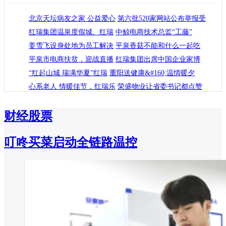
机器人产业跨界协同
菜鸟发布“全球三日达”跨境物
拓生态
北京天坛病友之家 公益爱心
燕京啤酒上半年预计净利同比增
第六批520家网站公布举报受
菜鸟：将推出AI算力、机器人等
红瑞集团温泉度假城、红瑞
中鲸电商技术总监“工藤”
苹果Mac、iPad等多款产品涨价约
姜雪飞设身处地为员工解决
平泉香菇不能和什么一起吃
新发地蔬菜综合交易楼（B座）启
平泉市电商扶贫，迎战直播
红瑞集团出席中国企业家博
“红起山城 瑞满华夏”红瑞
重阳送健康&#160;温情暖夕
心系老人 情暖佳节，红瑞乐
荣盛物业让省委书记都点赞
财经
股票
叮咚买菜启动全链路温控