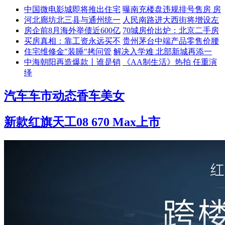
中国微电影城即将推出住宅
曝南充楼盘违规排号售房 房
河北廊坊北三县与通州统一
人民南路进大西街将增设左
房企前8月海外举债近600亿
70城房价出炉：北京二手房
买房真相：靠工资永远买不
贵州茅台中端产品零售价腰
住宅维修金"装睡"拷问管
解决入学难 北部新城再添一
中海朝阳再造爆款丨谁是销
《AA制生活》热拍 任重演
绎
汽车
车市动态
香车美女
新款红旗天工08 670 Max上市