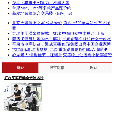
菜鸟：将推出AI算力、机器人等
苹果Mac、iPad等多款产品涨价约
新发地蔬菜综合交易楼（B座）启
北京天坛病友之家 公益爱心
第六批520家网站公布举报
受
红瑞集团温泉度假城、红瑞
中鲸电商技术总监“工藤”
姜雪飞设身处地为员工解决
平泉香菇不能和什么一起吃
平泉市电商扶贫，迎战直播
红瑞集团出席中国企业家博
“红起山城 瑞满华夏”红瑞
重阳送健康&#160;温情暖夕
心系老人 情暖佳节，红瑞乐
荣盛物业让省委书记都点赞
财经
股市动态
理财
叮咚买菜启动全链路温控