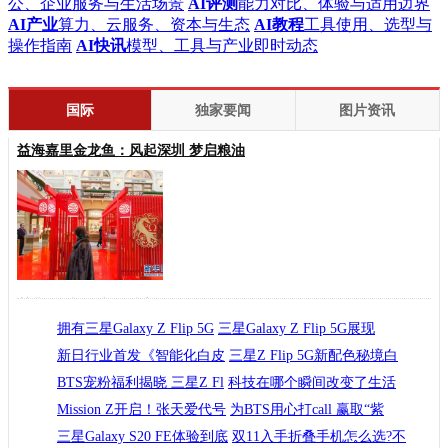
公、企业服务与生活场景
AI评测
能力对比、体验与适用边界
AI产业
算力、云服务、资本与生态
AI教程
工具使用、选型与
操作指南
AI快讯
模型、工具与产业即时动态
国际
独家要闻
图片资讯
益海嘉里金龙鱼：风起深圳 梦启粮油
莫斯科古姆商场喜迎
创富皮卡传奇出世，江铃新宝典
中国春节
拥有三星Galaxy Z Flip 5G
三星Z Fold2国内亮相,开合之间
三星Galaxy Z Flip 5G展现
益海嘉里金龙鱼：风起深圳 梦启
新日行业首发《智能化白皮
三星Z Flip 5G新配色秘境白
各厂商大佬直播狂送福利，宁美
BTS宠粉福利揭晓 三星Z Fl
科技在哪个瞬间改变了生活
家门口养车一键预约 途虎江城百
Mission Z开启！张天爱代号
为BTS用心打call 赢取“紫
三星Galaxy S20 FE体验到底
双11入手折叠手机怎么选?不