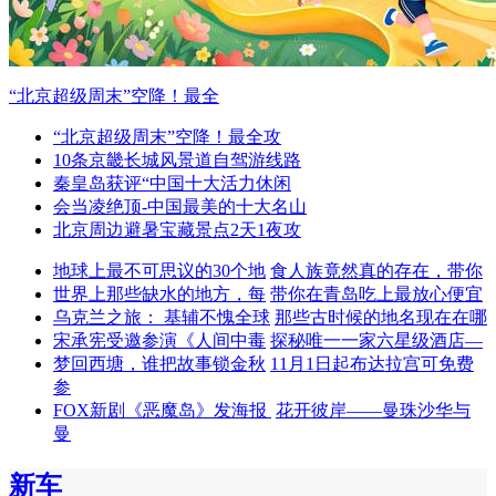
“北京超级周末”空降！最全
“北京超级周末”空降！最全攻
10条京畿长城风景道自驾游线路
秦皇岛获评“中国十大活力休闲
会当凌绝顶-中国最美的十大名山
北京周边避暑宝藏景点2天1夜攻
地球上最不可思议的30个地
食人族竟然真的存在，带你
世界上那些缺水的地方，每
带你在青岛吃上最放心便宜
乌克兰之旅： 基辅不愧全球
那些古时候的地名现在在哪
宋承宪受邀参演《人间中毒
探秘唯一一家六星级酒店—
梦回西塘，谁把故事锁金秋
11月1日起布达拉宫可免费
参
FOX新剧《恶魔岛》发海报
花开彼岸——曼珠沙华与
曼
新车