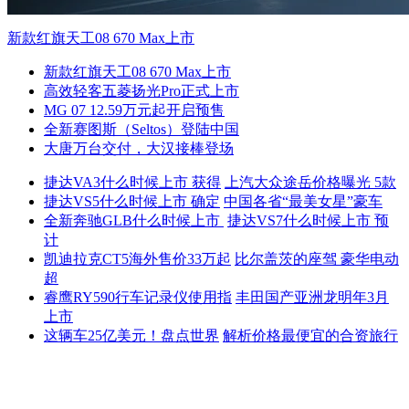
新款红旗天工08 670 Max上市
新款红旗天工08 670 Max上市
高效轻客五菱扬光Pro正式上市
MG 07 12.59万元起开启预售
全新赛图斯（Seltos）登陆中国
大唐万台交付，大汉接棒登场
捷达VA3什么时候上市 获得
上汽大众途岳价格曝光 5款
捷达VS5什么时候上市 确定
中国各省“最美女星”豪车
全新奔驰GLB什么时候上市
捷达VS7什么时候上市 预
计
凯迪拉克CT5海外售价33万起
比尔盖茨的座驾 豪华电动
超
睿鹰RY590行车记录仪使用指
丰田国产亚洲龙明年3月
上市
这辆车25亿美元！盘点世界
解析价格最便宜的合资旅行