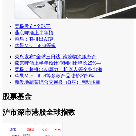
菜鸟发布“全球三
燕京啤酒上半年预
菜鸟：将推出AI算
苹果Mac、iPad等多
菜鸟发布“全球三日达”跨境物流服务产
燕京啤酒上半年预计净利同比增长25%—
菜鸟：将推出AI算力、机器人等企业出海
苹果Mac、iPad等多款产品涨价约20%
新发地蔬菜综合交易楼（B座）启动招商
股票
基金
沪市
深市
港股
全球指数