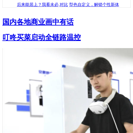
后来能居上？我看未必,对比
型色自定义，解锁个性新体
国内
各地商业
画中有话
叮咚买菜启动全链路温控