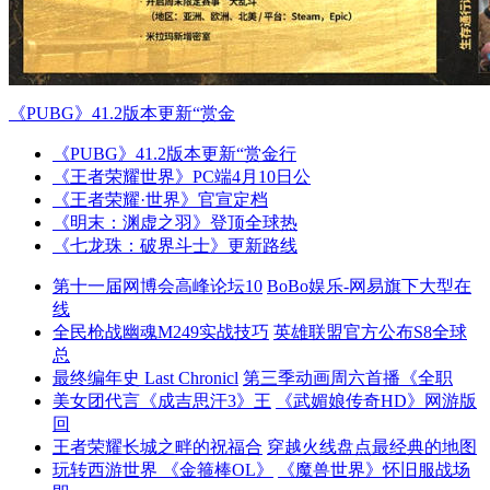
《PUBG》41.2版本更新“赏金
《PUBG》41.2版本更新“赏金行
《王者荣耀世界》PC端4月10日公
《王者荣耀·世界》官宣定档
《明末：渊虚之羽》登顶全球热
《七龙珠：破界斗士》更新路线
第十一届网博会高峰论坛10
BoBo娱乐-网易旗下大型在
线
全民枪战幽魂M249实战技巧
英雄联盟官方公布S8全球
总
最终编年史 Last Chronicl
第三季动画周六首播《全职
美女团代言《成吉思汗3》王
《武媚娘传奇HD》网游版
回
王者荣耀长城之畔的祝福合
穿越火线盘点最经典的地图
玩转西游世界 《金箍棒OL》
《魔兽世界》怀旧服战场