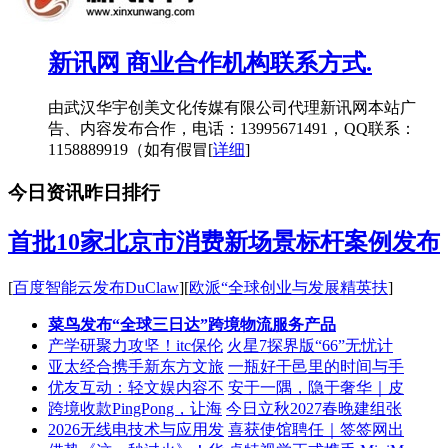
新讯网 商业合作机构联系方式.
由武汉华宇创美文化传媒有限公司代理新讯网本站广
告、内容发布合作，电话：13995671491，QQ联系：
1158889919（如有假冒
[
详细
]
今日资讯
昨日排行
首批10家北京市消费新场景标杆案例发布
[
百度智能云发布DuClaw
][
欧派“全球创业与发展精英扶
]
菜鸟发布“全球三日达”跨境物流服务产品
产学研聚力攻坚！itc保伦
火星7探界版“66”无忧计
亚太经合携手新东方文旅
一瓶好干邑里的时间与手
优友互动：轻文娱内容不
安于一隅，隐于奢华｜皮
跨境收款PingPong，让海
今日立秋2027春晚建组张
2026无线电技术与应用发
喜获使馆聘任｜签签网出