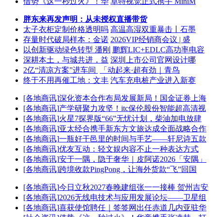
借势《这一秒过火》！华
卓特视觉正式携手 MiniM
胖东来再发声明：从未授权直播带货
太子衣柜定制价格透明吗
高温高湿双重暴击丨石墨
存量时代破局样本：金诺
2026VIP经销商会议 | 盛
以创新驱动绿色转型 潘刚
鹏辉LIC+EDLC高功率电容
深耕本土，与城共进，益
深圳上市公司官网设计哪
2亿“清凉方案”进车间
「动起来·超有劲｜青鸟
终于不用再催工地：文丰
汽车充电桩产业进入新赛
[各地商讯]
深化资本合作布局发展新局！国金证券上海
[各地商讯]
产学研聚力攻坚！itc保伦股份智能超高清视
[各地商讯]
火星7探界版“66”无忧计划，柴油加电放肆
[各地商讯]
亚太经合携手新东方文旅达成全面战略合作
[各地商讯]
一瓶好干邑里的时间与手艺——轩尼诗五款
[各地商讯]
优友互动：轻文娱内容不止一种表达方式
[各地商讯]
安于一隅，隐于奢华｜皮阿诺2026「安隅」
[各地商讯]
跨境收款PingPong，让海外货款“飞”回国
[各地商讯]
今日立秋2027春晚建组张一一接棒 贺州吉安
[各地商讯]
2026无线电技术与应用发展论坛——卫星组
[各地商讯]
喜获使馆聘任｜签签网出任赤道几内亚驻华