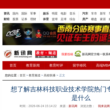
资讯
国内
国际
军事
娱乐
明星
电影
音乐
汽车
车市
新车
财经
股票
证券
理财
体育
篮球
足球
综合
房产
楼盘
家居
我要投稿
新讯网官方唯一联系电话
首页
教育新闻
教育时评
留学移民
高端MB
您的位置：
首页
>
教育频道
>
高校联播
>
正文
想了解吉林科技职业技术学院热门
是什么
时间：2026-06-24 15:14:22 来源：
新讯网
浏览次数：
我来说两