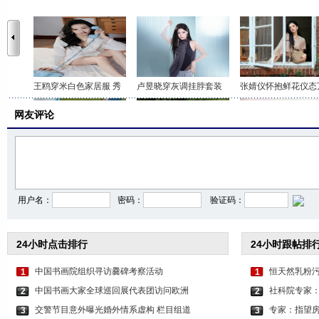
王鸥穿米白色家居服 秀
卢昱晓穿灰调挂脖套装
张婧仪怀抱鲜花仪态
网友评论
李沁穿印花抹胸短裤 打
关晓彤身穿咖色套装 时
虞书欣穿白色吊带上
用户名：
密码：
验证码：
24小时点击排行
24小时跟帖排
中国书画院组织寻访爨碑考察活动
恒天然乳粉污
1
1
中国书画大家全球巡回展代表团访问欧洲
社科院专家：
2
2
交警节目意外曝光婚外情系虚构 栏目组道
专家：指望房
3
3