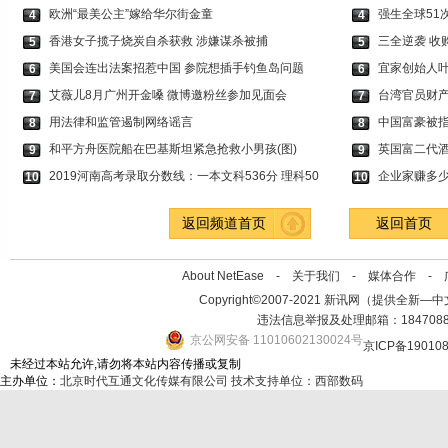
欧洲“最美公主”嫁给华尔街金童
强生全球51
4
4
香港女子揽子烧炭自杀获救 涉嫌谋杀被捕
三全逆袭 收
5
5
美国会连出法案招惹中国 参院想插手钓鱼岛问题
宜家创始人叶
6
6
艾薇儿8月广州开金嗓 微博邀粉丝参加见面会
台湾官员财产
7
7
用法律和监管遏制网络谣言
中国富豪被指
8
8
和平方舟医院船在巴基斯坦紧急抢救小男孩(图)
英国富二代
9
9
2019河南高考录取分数线：一本文科536分 理科502
企业家赚多少
10
10
返回频道首页
返回首页
About NetEase -
关于我们
-
媒体合作
-
Copyright©2007-2021 新讯网（提供全新—中文资讯的
违法信息举报及处理邮箱：184708
京公网安备 11010602130024号
京ICP备19010
未经过本站允许,请勿将本站内容传播或复制
主办单位：
北京时代互通文化传媒有限公司
技术支持单位：西部数码