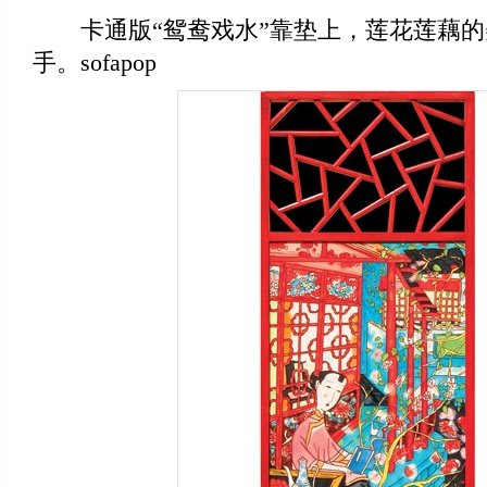
卡通版“鸳鸯戏水”靠垫上，莲花莲藕的
手。sofapop