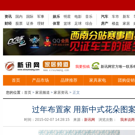
资讯
国内
国际
军事
娱乐
明星
电影
音乐
汽车
车市
新车
财经
股票
证券
理财
体育
篮球
足球
综合
房产
楼盘
家居
我要投稿
新讯网官方唯一联系电话
首页
产品市场
品牌推荐
家具家电
团购促销
您的位置：
首页
>
家居频道
>
家居资讯
>
正文
过年布置家 用新中式花朵图
时间：2015-02-07 14:28:15 来源：
新讯网
浏览次数：
我来说两