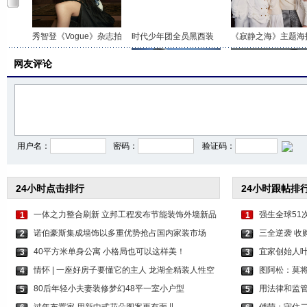
秀智登《Vogue》杂志拍
时代少年团全员黑西装
《寂静之海》主题海
网友评论
杨幂绿色挑染公主切造
游泳追剧两不误！倪妮
魏晨好兄弟在社交平
用户名：
密码：
验证码：
24小时点击排行
24小时跟帖排
一体之力整合刷新 立邦工程发布节能装饰外墙新品
强生全球51
1
1
诺伯豪斯集成墙饰以多重优势抢占国内家装市场
三全逆袭 收
2
2
40平方米单身公寓 小格局也可以这样美！
宜家创始人叶
3
3
情怀 | 一座好房子要懂它的主人 龙湖全精装人性空
图阿松：莫
4
4
80后年轻小夫妻装修梦幻48平一室小户型
用法律和监
5
5