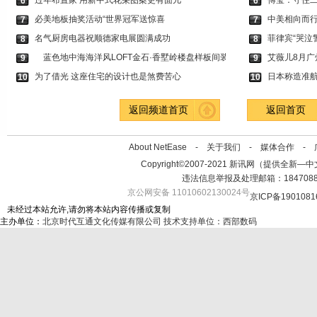
过年布置家 用新中式花朵图案更有面儿
傅莹：守住
6
6
必美地板抽奖活动“世界冠军送惊喜
中美相向而
7
7
名气厨房电器祝顺德家电展圆满成功
菲律宾“哭泣警
8
8
蓝色地中海海洋风LOFT金石·香墅岭楼盘样板间装
艾薇儿8月广
9
9
为了借光 这座住宅的设计也是煞费苦心
日本称造准航
10
10
返回频道首页
返回首页
About NetEase -
关于我们
-
媒体合作
-
Copyright©2007-2021 新讯网（提供全新—中文资讯的
违法信息举报及处理邮箱：184708
京公网安备 11010602130024号
京ICP备1901081
未经过本站允许,请勿将本站内容传播或复制
主办单位：
北京时代互通文化传媒有限公司
技术支持单位：西部数码