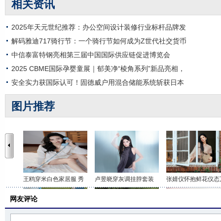
相关资讯
2025年天元世纪推荐：办公空间设计装修行业标杆品牌发
解码雅迪717骑行节：一个骑行节如何成为Z世代社交货币
中信泰富特钢亮相第三届中国国际供应链促进博览会
2025 CBME国际孕婴童展｜郁美净“棱角系列”新品亮相，
安全实力获国际认可！固德威户用混合储能系统斩获日本
图片推荐
王鸥穿米白色家居服 秀
卢昱晓穿灰调挂脖套装
张婧仪怀抱鲜花仪态
网友评论