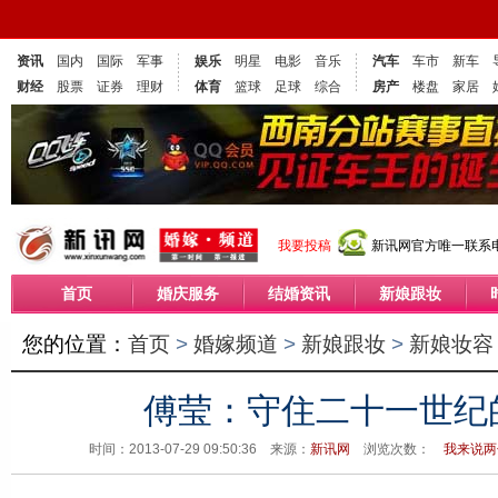
资讯
国内
国际
军事
娱乐
明星
电影
音乐
汽车
车市
新车
财经
股票
证券
理财
体育
篮球
足球
综合
房产
楼盘
家居
我要投稿
新讯网官方唯一联系电话
首页
婚庆服务
结婚资讯
新娘跟妆
您的位置：
首页
>
婚嫁频道
>
新娘跟妆
>
新娘妆容
傅莹：守住二十一世纪
时间：2013-07-29 09:50:36 来源：
新讯网
浏览次数：
我来说两