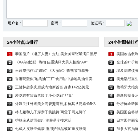
李沁穿印花抹胸短裤 打
关晓彤身穿咖色套装 时
虞书欣穿白色吊带上
用户名：
密码：
验证码：
24小时点击排行
24小时跟帖排
泰国鬼片《凄厉人妻》走红 美女帅哥张嘴满口黑牙
美国攻击叙利
1
1
《AA制生活》热拍 任重演绎大男人拒绝“AA”
全球茶叶价格
2
2
王茜华携作回“娘家” 《大丽家》收视节节攀升
埃及深陷债务
3
3
香港现疑似“地沟油”工厂 食用油中掺地沟油售卖
美元浴战重生
4
4
王健林超宗庆后成内地新首富 身家142亿美元
葡萄牙大推免
5
5
爱吃肉有致命危险？小心吃到“尸毒”
最新数据显示
6
6
外媒关注外逃美女高管斐济被抓 称其从泛鑫偷5亿
分析称金砖国
7
7
林志颖和儿子穿亲子装跳舞 两父子同光脚丫
美国国会将就
8
8
护肤应从洁面做起 洗脸是个技术活
日本因佳丽
9
9
七成人皮肤亚健康 滥用护肤品或加重皮肤病
加拿大官员称
10
10