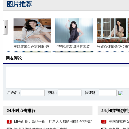
图片推荐
王鸥穿米白色家居服 秀
卢昱晓穿灰调挂脖套装
张婧仪怀抱鲜花仪态
网友评论
李沁穿印花抹胸短裤 打
关晓彤身穿咖色套装 时
虞书欣穿白色吊带上
用户名：
密码：
验证码：
24小时点击排行
24小时跟帖排
MFA面膜，高品平价，打造人人都能用得起的护肤产
英国研究称
1
1