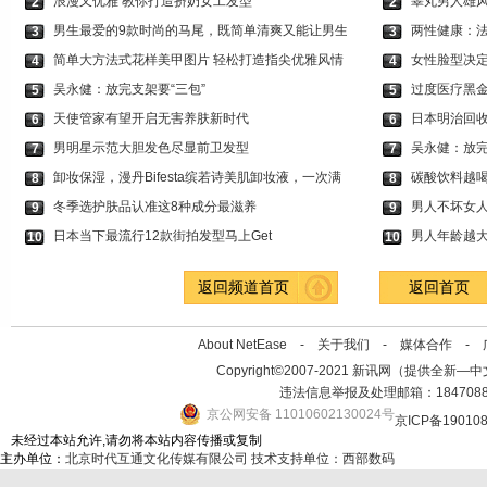
浪漫又优雅 教你打造挤奶女工发型
睾丸男人雄风
2
2
男生最爱的9款时尚的马尾，既简单清爽又能让男生
两性健康：
3
3
简单大方法式花样美甲图片 轻松打造指尖优雅风情
女性脸型决定
4
4
吴永健：放完支架要“三包”
过度医疗黑
5
5
天使管家有望开启无害养肤新时代
日本明治回收
6
6
男明星示范大胆发色尽显前卫发型
吴永健：放完
7
7
卸妆保湿，漫丹Bifesta缤若诗美肌卸妆液，一次满
碳酸饮料越喝
8
8
冬季选护肤品认准这8种成分最滋养
男人不坏女人
9
9
日本当下最流行12款街拍发型马上Get
男人年龄越大
10
10
返回频道首页
返回首页
About NetEase -
关于我们
-
媒体合作
-
Copyright©2007-2021 新讯网（提供全新—中文资讯的
违法信息举报及处理邮箱：184708
京公网安备 11010602130024号
京ICP备19010
未经过本站允许,请勿将本站内容传播或复制
主办单位：
北京时代互通文化传媒有限公司
技术支持单位：西部数码