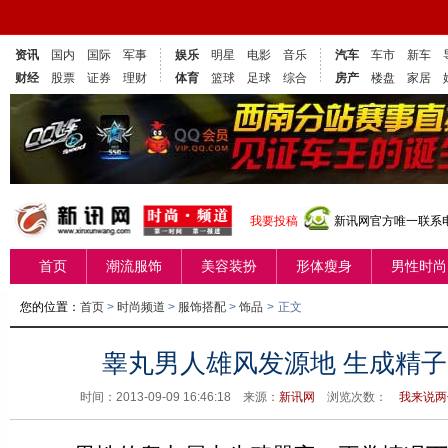
资讯
国内
国际
军事
娱乐
明星
电影
音乐
汽车
车市
新车
财经
股票
证券
理财
体育
篮球
足球
综合
房产
楼盘
家居
我要投稿
新讯网官方唯一联系电话
首页
潮流服饰
美容装扮
形体瘦身
男性时尚
您的位置：
首页
>
时尚频道
>
服饰搭配
>
饰品
>
正文
睾丸男人雄风发源地 生成精子
时间：2013-09-09 16:46:18 来源：
新讯网
浏览次数：
我来说两