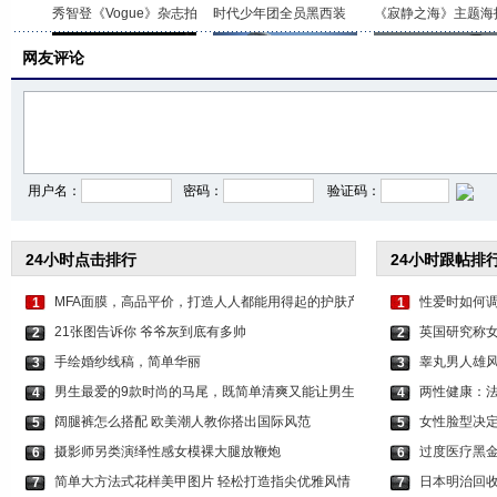
秀智登《Vogue》杂志拍
时代少年团全员黑西装
《寂静之海》主题海
网友评论
杨幂绿色挑染公主切造
游泳追剧两不误！倪妮
魏晨好兄弟在社交平
用户名：
密码：
验证码：
24小时点击排行
24小时跟帖排
MFA面膜，高品平价，打造人人都能用得起的护肤产
性爱时如何调
1
1
21张图告诉你 爷爷灰到底有多帅
英国研究称
2
2
手绘婚纱线稿，简单华丽
睾丸男人雄风
3
3
男生最爱的9款时尚的马尾，既简单清爽又能让男生
两性健康：
4
4
阔腿裤怎么搭配 欧美潮人教你搭出国际风范
女性脸型决定
5
5
摄影师另类演绎性感女模裸大腿放鞭炮
过度医疗黑
6
6
简单大方法式花样美甲图片 轻松打造指尖优雅风情
日本明治回收
7
7