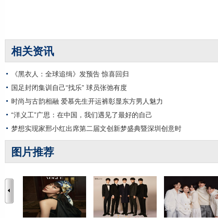
相关资讯
《黑衣人：全球追缉》发预告 惊喜回归
国足封闭集训自己“找乐” 球员张弛有度
时尚与古韵相融 爱慕先生开运裤彰显东方男人魅力
“洋义工”广思：在中国，我们遇见了最好的自己
梦想实现家邢小红出席第二届文创新梦盛典暨深圳创意时
图片推荐