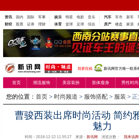
资讯
国内
国际
军事
娱乐
明星
电影
音乐
汽车
车市
新车
财经
股票
证券
理财
体育
篮球
足球
综合
房产
楼盘
家居
我要投稿
新讯网官方唯一联系电话
首页
潮流服饰
美容装扮
形体瘦身
男性时尚
您的位置：
首页
>
时尚频道
>
服饰搭配
>
服装
>
正
曹骏西装出席时尚活动 简约
魅力
时间：2018-12-22 11:55:27 来源：
新讯网
浏览次数：
我来说两