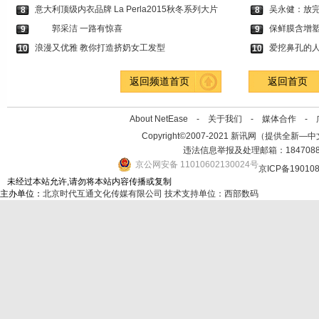
意大利顶级内衣品牌 La Perla2015秋冬系列大片
吴永健：放完
8
8
郭采洁 一路有惊喜
保鲜膜含增
9
9
浪漫又优雅 教你打造挤奶女工发型
爱挖鼻孔的
10
10
返回频道首页
返回首页
About NetEase -
关于我们
-
媒体合作
-
Copyright©2007-2021 新讯网（提供全新—中文资讯的
违法信息举报及处理邮箱：184708
京公网安备 11010602130024号
京ICP备19010
未经过本站允许,请勿将本站内容传播或复制
主办单位：
北京时代互通文化传媒有限公司
技术支持单位：西部数码