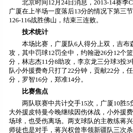
北京时间12月24日消息，2013-14赛季
广厦在上半场一度落后13分的情况下第三
126-116战胜佛山，结束三连败。
技术统计
本场比赛，广厦队6人得分上双，吉布森得
攻，其中罚球12罚全中，约翰逊26分12个篮
分，林志杰11分8助攻，李京龙三分球3投3
队小外援费奇只打了22分钟，贡献22分，任
分，罗智16分，郑准14分。
比赛焦点
两队联赛中共计交手15次，广厦10胜5
大外援皮特曼今晚继续因伤休战，小外援费
场球，也受伤离场。两支球队的主教练蒋兴
师徒也是对手，蒋兴权曾率领新疆队三次杀