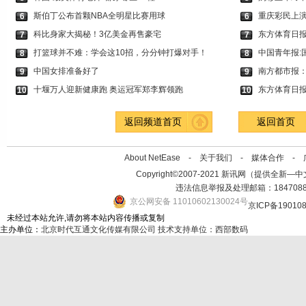
斯伯丁公布首颗NBA全明星比赛用球
重庆彩民上演
6
6
科比身家大揭秘！3亿美金再售豪宅
东方体育日
7
7
打篮球并不难：学会这10招，分分钟打爆对手！
中国青年报:
8
8
中国女排准备好了
南方都市报
9
9
十堰万人迎新健康跑 奥运冠军郑李辉领跑
东方体育日报
10
10
返回频道首页
返回首页
About NetEase -
关于我们
-
媒体合作
-
Copyright©2007-2021 新讯网（提供全新—中文资讯的
违法信息举报及处理邮箱：184708
京公网安备 11010602130024号
京ICP备19010
未经过本站允许,请勿将本站内容传播或复制
主办单位：
北京时代互通文化传媒有限公司
技术支持单位：西部数码