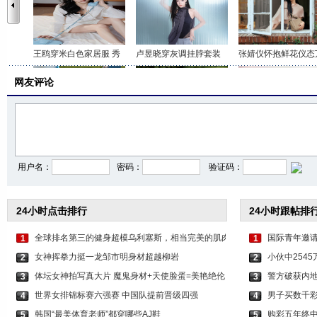
王鸥穿米白色家居服 秀
卢昱晓穿灰调挂脖套装
张婧仪怀抱鲜花仪态
网友评论
李沁穿印花抹胸短裤 打
关晓彤身穿咖色套装 时
虞书欣穿白色吊带上
用户名：
密码：
验证码：
24小时点击排行
24小时跟帖排
全球排名第三的健身超模乌利塞斯，相当完美的肌肉
国际青年邀
1
1
女神挥拳力挺一龙邹市明身材超越柳岩
小伙中254
2
2
体坛女神拍写真大片 魔鬼身材+天使脸蛋=美艳绝伦
警方破获内地
3
3
世界女排锦标赛六强赛 中国队提前晋级四强
男子买数千彩
4
4
韩国“最美体育老师”都穿哪些AJ鞋
购彩五年终中
5
5