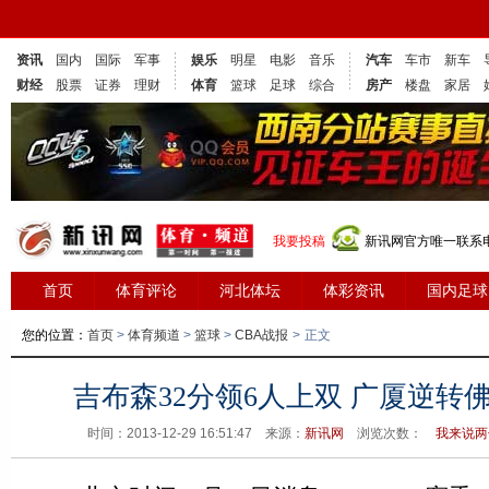
资讯
国内
国际
军事
娱乐
明星
电影
音乐
汽车
车市
新车
财经
股票
证券
理财
体育
篮球
足球
综合
房产
楼盘
家居
我要投稿
新讯网官方唯一联系电话
首页
体育评论
河北体坛
体彩资讯
国内足球
您的位置：
首页
>
体育频道
>
篮球
>
CBA战报
>
正文
吉布森32分领6人上双 广厦逆转
时间：2013-12-29 16:51:47 来源：
新讯网
浏览次数：
我来说两