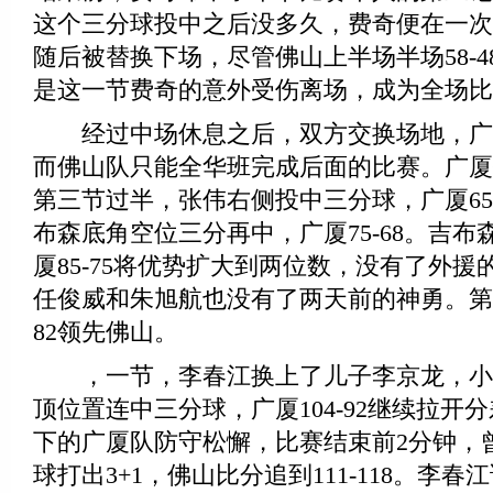
这个三分球投中之后没多久，费奇便在一次
随后被替换下场，尽管佛山上半场半场58-4
是这一节费奇的意外受伤离场，成为全场比
经过中场休息之后，双方交换场地，广
而佛山队只能全华班完成后面的比赛。广厦打
第三节过半，张伟右侧投中三分球，广厦65
布森底角空位三分再中，广厦75-68。吉
厦85-75将优势扩大到两位数，没有了外
任俊威和朱旭航也没有了两天前的神勇。第三
82领先佛山。
，一节，李春江换上了儿子李京龙，小
顶位置连中三分球，广厦104-92继续拉开
下的广厦队防守松懈，比赛结束前2分钟，
球打出3+1，佛山比分追到111-118。李