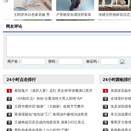
王鸥穿米白色家居服 秀
卢昱晓穿灰调挂脖套装
张婧仪怀抱鲜花仪态
网友评论
李沁穿印花抹胸短裤 打
关晓彤身穿咖色套装 时
虞书欣穿白色吊带上
用户名：
密码：
验证码：
24小时点击排行
24小时跟帖排
泰国鬼片《凄厉人妻》走红 美女帅哥张嘴满口黑牙
美国攻击叙利
1
1
《AA制生活》热拍 任重演绎大男人拒绝“AA”
全球茶叶价格
2
2
王茜华携作回“娘家” 《大丽家》收视节节攀升
埃及深陷债务
3
3
香港现疑似“地沟油”工厂 食用油中掺地沟油售卖
美元浴战重生
4
4
王健林超宗庆后成内地新首富 身家142亿美元
葡萄牙大推免
5
5
爱吃肉有致命危险？小心吃到“尸毒”
最新数据显示
6
6