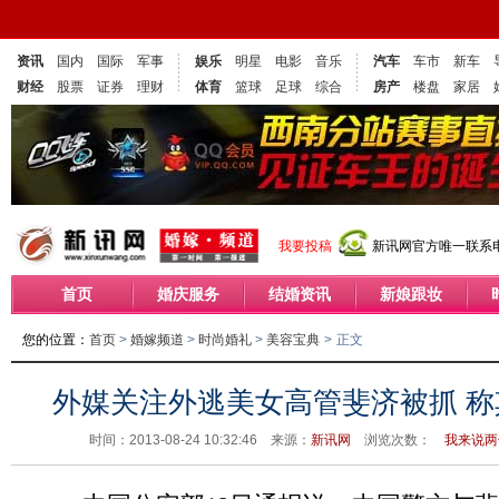
资讯
国内
国际
军事
娱乐
明星
电影
音乐
汽车
车市
新车
财经
股票
证券
理财
体育
篮球
足球
综合
房产
楼盘
家居
我要投稿
新讯网官方唯一联系电话
首页
婚庆服务
结婚资讯
新娘跟妆
您的位置：
首页
>
婚嫁频道
>
时尚婚礼
>
美容宝典
>
正文
外媒关注外逃美女高管斐济被抓 称
时间：2013-08-24 10:32:46 来源：
新讯网
浏览次数：
我来说两