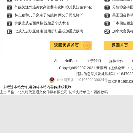
外媒关注外逃美女高管斐济被抓 称其从泛鑫偷5亿
分析称金砖国
7
7
林志颖和儿子穿亲子装跳舞 两父子同光脚丫
美国国会将就
8
8
护肤应从洁面做起 洗脸是个技术活
日本因佳丽
9
9
七成人皮肤亚健康 滥用护肤品或加重皮肤病
加拿大官员称
10
10
返回频道首页
返回首页
About NetEase -
关于我们
-
媒体合作
-
Copyright©2007-2021 新讯网（提供全新—中文资讯的
违法信息举报及处理邮箱：184708
京公网安备 11010602130024号
京ICP备19010
未经过本站允许,请勿将本站内容传播或复制
主办单位：
北京时代互通文化传媒有限公司
技术支持单位：西部数码