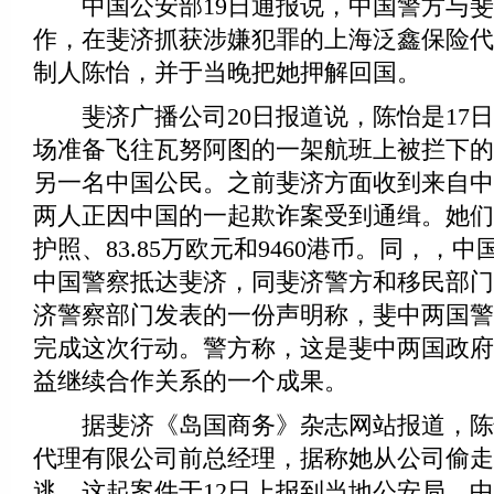
中国公安部19日通报说，中国警方与斐
作，在斐济抓获涉嫌犯罪的上海泛鑫保险代
制人陈怡，并于当晚把她押解回国。
斐济广播公司20日报道说，陈怡是17日
场准备飞往瓦努阿图的一架航班上被拦下的
另一名中国公民。之前斐济方面收到来自中
两人正因中国的一起欺诈案受到通缉。她们
护照、83.85万欧元和9460港币。同，，
中国警察抵达斐济，同斐济警方和移民部门
济警察部门发表的一份声明称，斐中两国警
完成这次行动。警方称，这是斐中两国政府
益继续合作关系的一个成果。
据斐济《岛国商务》杂志网站报道，陈
代理有限公司前总经理，据称她从公司偷走
逃。这起案件于12日上报到当地公安局，