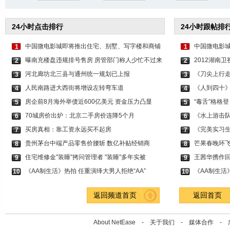
24小时点击排行
24小时跟帖排
中国微电影城即将推出住宅、别墅、写字楼和商铺
中国微电影
1
1
曝南充楼盘违规排号售房 房管部门称人少忙不过来
2012湖南
2
2
河北廊坊北三县与通州统一规划已上报
《刀尖上行走
3
3
人民南路进大西街将增设左转弯车道
《人到四十》
4
4
房企前8月海外举债近600亿美元 资金压力凸显
“毒舌”格格
5
5
70城房价出炉：北京二手房价连降5个月
《水上游击队
6
6
买房真相：靠工资永远买不起房
《完美实习生
7
7
贵州茅台中端产品零售价腰斩 数亿补贴经销商
芒果春晚环飞
8
8
住宅维修金"装睡"拷问管理者 "装睡"多年实被
王茜华携作回
9
9
《AA制生活》热拍 任重演绎大男人拒绝“AA”
《AA制生活
10
10
返回频道首页
返回首页
About NetEase -
关于我们
-
媒体合作
-