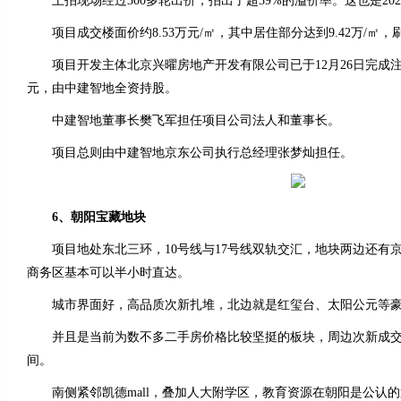
土拍现场经过300多轮出价，拍出了超39%的溢价率。这也是20
项目成交楼面价约8.53万元/㎡，其中居住部分达到9.42万/㎡
项目开发主体北京兴曜房地产开发有限公司已于12月26日完成注册
元，由中建智地全资持股。
中建智地董事长樊飞军担任项目公司法人和董事长。
项目总则由中建智地京东公司执行总经理张梦灿担任。
6、朝阳宝藏地块
项目地处东北三环，10号线与17号线双轨交汇，地块两边还有
商务区基本可以半小时直达。
城市界面好，高品质次新扎堆，北边就是红玺台、太阳公元等
并且是当前为数不多二手房价格比较坚挺的板块，周边次新成交价能
间。
南侧紧邻凯德mall，叠加人大附学区，教育资源在朝阳是公认的