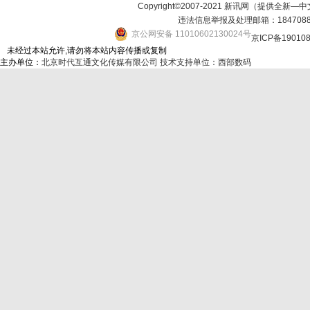
Copyright©2007-2021 新讯网（提供全新—中文资讯的
违法信息举报及处理邮箱：184708
京公网安备 11010602130024号
京ICP备19010
未经过本站允许,请勿将本站内容传播或复制
主办单位：
北京时代互通文化传媒有限公司
技术支持单位：西部数码