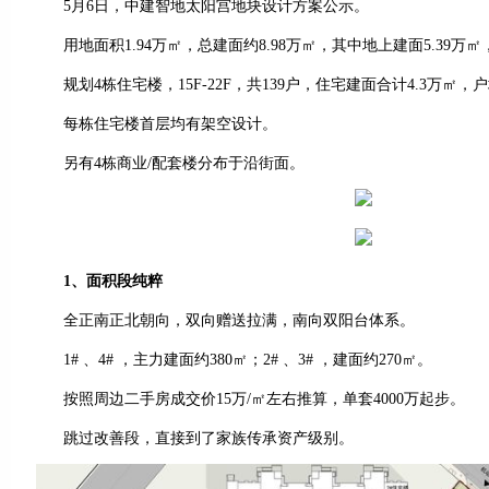
5月6日，中建智地太阳宫地块设计方案公示。
用地面积1.94万㎡，总建面约8.98万㎡，其中地上建面5.39万㎡，
规划4栋住宅楼，15F-22F，共139户，住宅建面合计4.3万㎡，户均面
每栋住宅楼首层均有架空设计。
另有4栋商业/配套楼分布于沿街面。
1、面积段纯粹
全正南正北朝向，双向赠送拉满，南向双阳台体系。
1# 、4# ，主力建面约380㎡；2# 、3# ，建面约270㎡。
按照周边二手房成交价15万/㎡左右推算，单套4000万起步。
跳过改善段，直接到了家族传承资产级别。