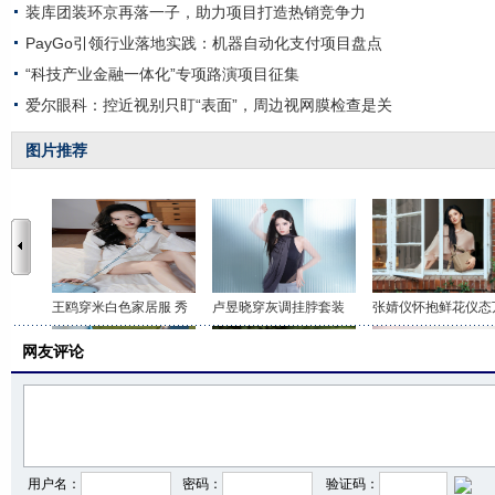
装库团装环京再落一子，助力项目打造热销竞争力
PayGo引领行业落地实践：机器自动化支付项目盘点
“科技产业金融一体化”专项路演项目征集
爱尔眼科：控近视别只盯“表面”，周边视网膜检查是关
图片推荐
王鸥穿米白色家居服 秀
卢昱晓穿灰调挂脖套装
张婧仪怀抱鲜花仪态
网友评论
李沁穿印花抹胸短裤 打
关晓彤身穿咖色套装 时
虞书欣穿白色吊带上
用户名：
密码：
验证码：