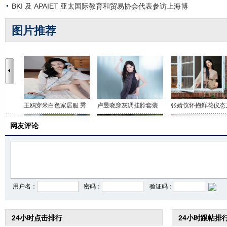
BKI 及 APAIET 亚太国际教育和贸易协会代表参访上海博
图片推荐
王鸥穿米白色家居服 秀
卢昱晓穿灰调挂脖套装
张婧仪怀抱鲜花仪态
网友评论
李沁穿印花抹胸短裤 打
关晓彤身穿咖色套装 时
虞书欣穿白色吊带上
用户名：
密码：
验证码：
24小时点击排行
24小时跟帖排