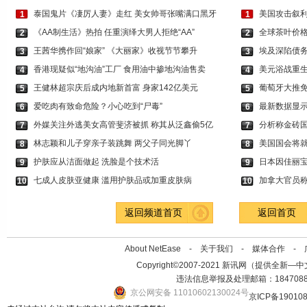
泰国鬼片《凄厉人妻》走红 美女帅哥张嘴满口黑牙
美国攻击叙利
1
1
《AA制生活》热拍 任重演绎大男人拒绝“AA”
全球茶叶价格
2
2
王茜华携作回“娘家” 《大丽家》收视节节攀升
埃及深陷债务
3
3
香港现疑似“地沟油”工厂 食用油中掺地沟油售卖
美元浴战重生
4
4
王健林超宗庆后成内地新首富 身家142亿美元
葡萄牙大推免
5
5
爱吃肉有致命危险？小心吃到“尸毒”
最新数据显示
6
6
外媒关注外逃美女高管斐济被抓 称其从泛鑫偷5亿
分析称金砖国
7
7
林志颖和儿子穿亲子装跳舞 两父子同光脚丫
美国国会将就
8
8
护肤应从洁面做起 洗脸是个技术活
日本因佳丽
9
9
七成人皮肤亚健康 滥用护肤品或加重皮肤病
加拿大官员称
10
10
返回频道首页
返回首页
About NetEase -
关于我们
-
媒体合作
-
Copyright©2007-2021 新讯网（提供全新—中文资讯的
违法信息举报及处理邮箱：184708
京公网安备 11010602130024号
京ICP备19010