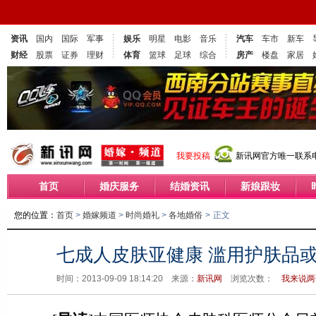
资讯
国内
国际
军事
娱乐
明星
电影
音乐
汽车
车市
新车
财经
股票
证券
理财
体育
篮球
足球
综合
房产
楼盘
家居
我要投稿
新讯网官方唯一联系电话
首页
婚庆服务
结婚资讯
新娘跟妆
您的位置：
首页
>
婚嫁频道
>
时尚婚礼
>
各地婚俗
>
正文
七成人皮肤亚健康 滥用护肤品
时间：2013-09-09 18:14:20 来源：
新讯网
浏览次数：
我来说两