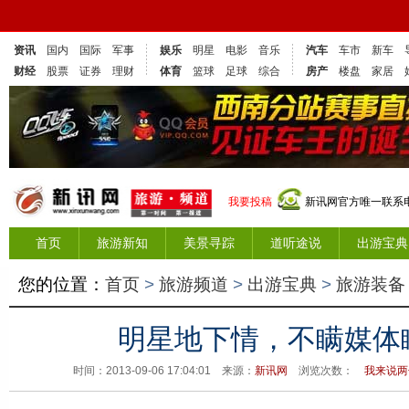
资讯
国内
国际
军事
娱乐
明星
电影
音乐
汽车
车市
新车
财经
股票
证券
理财
体育
篮球
足球
综合
房产
楼盘
家居
我要投稿
新讯网官方唯一联系电话
首页
旅游新知
美景寻踪
道听途说
出游宝典
您的位置：
首页
>
旅游频道
>
出游宝典
>
旅游装备
明星地下情，不瞒媒体
时间：2013-09-06 17:04:01 来源：
新讯网
浏览次数：
我来说两