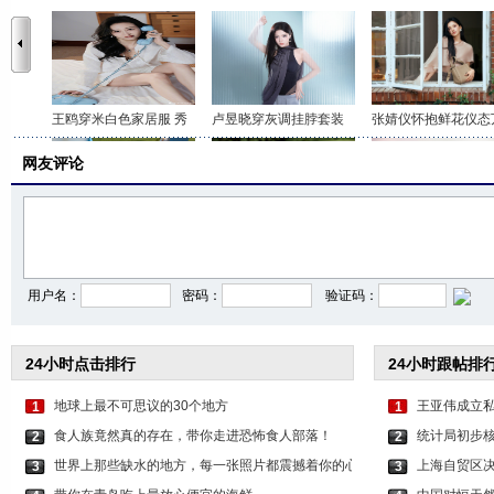
王鸥穿米白色家居服 秀
卢昱晓穿灰调挂脖套装
张婧仪怀抱鲜花仪态
网友评论
李沁穿印花抹胸短裤 打
关晓彤身穿咖色套装 时
虞书欣穿白色吊带上
用户名：
密码：
验证码：
24小时点击排行
24小时跟帖排
地球上最不可思议的30个地方
王亚伟成立私
1
1
食人族竟然真的存在，带你走进恐怖食人部落！
统计局初步核实
2
2
世界上那些缺水的地方，每一张照片都震撼着你的心
上海自贸区
3
3