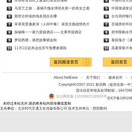
带你在青岛吃上最放心便宜的海鲜
中国对恒天
4
4
乌克兰之旅： 基辅不愧全球排名第一的美女之都
中国渐成发达
5
5
那些古时候的地名现在在哪
台当局对银行
6
6
宋承宪受邀参演《人间中毒》 或首次挑战情色片
百城房价环比
7
7
探秘唯一一家六星级酒店——文莱帝国酒店
郑州限购令升
8
8
梦回西塘，谁把故事锁金秋
泰国鬼片《凄
9
9
11月1日起布达拉宫可免费参观啦
高素荣新片有
10
10
返回频道首页
返回首页
About NetEase -
关于我们
-
媒体合作
-
Copyright©2007-2021 新讯网（提供全新—中文资讯的
违法信息举报及处理邮箱：184708
京公网安备 11010602130024号
京ICP备19010
未经过本站允许,请勿将本站内容传播或复制
主办单位：
北京时代互通文化传媒有限公司
技术支持单位：西部数码