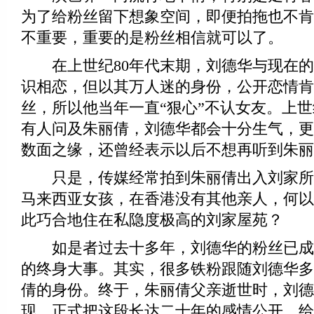
为了给粉丝留下想象空间，即便拍拖也不肯
不重要，重要的是粉丝相信就可以了。
在上世纪80年代末期，刘德华与现在的
识相恋，但以其万人迷的身份，公开恋情肯
丝，所以他当年一直“狠心”不认女友。上
有人问及朱丽倩，刘德华都会十分生气，更
数面之缘，还曾经表示以后不想再听到朱丽
只是，传媒经常拍到朱丽倩出入刘家所
马来西亚女孩，在香港没有其他亲人，何以
此巧合地住在私隐度极高的刘家屋苑？
如是者过去十多年，刘德华的粉丝已成
的终身大事。其实，很多铁粉跟随刘德华多
倩的身份。终于，朱丽倩父亲逝世时，刘德
现，正式把这段长达二十年的感情公开，给