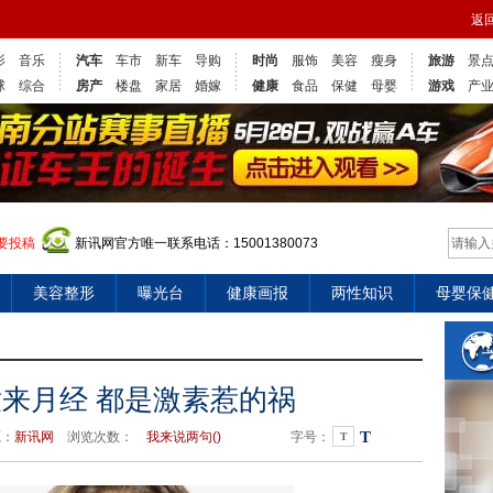
返
影
音乐
汽车
车市
新车
导购
时尚
服饰
美容
瘦身
旅游
景
球
综合
房产
楼盘
家居
婚嫁
健康
食品
保健
母婴
游戏
产
要投稿
新讯网官方唯一联系电话：15001380073
美容整形
曝光台
健康画报
两性知识
母婴保
童来月经 都是激素惹的祸
T
源：
新讯网
浏览次数：
我来说两句(
)
字号：
T