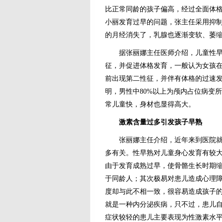
比正常同龄的孩子偏高，经过全面体
小丽发育过早的问题，张主任采用抑
的月经消失了，乳腺也逐渐变软、萎
据张丽娜主任医师介绍，儿童性早熟
征，并促进体格发育，一般认为女孩在
前出现第二性征，并伴有体格的过速发育
明，男性中80%以上为颅内占位病变
常儿童快，身材也显得高大。
激素含量过多引发孩子早熟
张丽娜主任介绍，近年来到医院就诊
多有关。性早熟对儿童身心发育有较
由于发育成熟过早，使骨骼生长时期缩
于同龄人；其次极易对患儿造成心理
度却与此不相一致，很容易造成孩子
就是一种内分泌疾病，只不过，患儿
症状较轻的患儿主要表现为性激素水