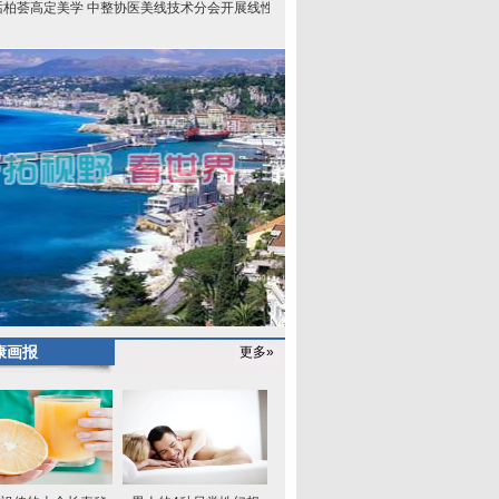
话柏荟高定美学 中整协医美线技术分会开展线性
康画报
更多»