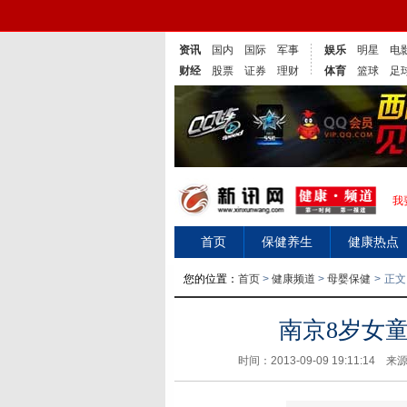
资讯
国内
国际
军事
娱乐
明星
电
财经
股票
证券
理财
体育
篮球
足
我
首页
保健养生
健康热点
您的位置：
首页
>
健康频道
>
母婴保健
>
正文
南京8岁女
时间：2013-09-09 19:11:14 来