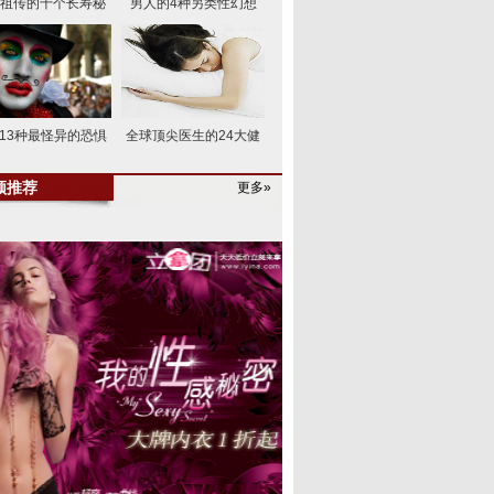
祖传的十个长寿秘
男人的4种另类性幻想
13种最怪异的恐惧
全球顶尖医生的24大健
频推荐
更多»