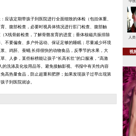
中医
应该定期带孩子到医院进行全面细致的体检（包括体重、
发育、腹部检查，必要时视具体情况进行肛门检查、腹部触
查（X线骨龄检查，了解骨骼发育的进度；垂体核磁共振排除
人类
养、不要偏食、多户外远动、保证足够的睡眠；尽量减少环境
浆、鸡胚、蚕蛹;长得很快的动物食品，反季节的水果，大
视
草、人参，某些标榜能让孩子“长高长壮”的口服液，“高激
人的洗涤及化妆用品等。避免接触影视、书报中有关性内容
避免高热量食品，防止超重和肥胖；如果发现孩子过早出现第
带孩子到医院就诊。