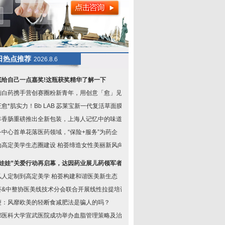
日热点推荐
2026.8.6
底给自己一点嘉奖!这瓶获奖精华了解一下
南白药携手营创赛圈粉新青年，用创意「愈」见未
愈*肌实力！Bb LAB 苾莱宝新一代复活草面膜焕
丰香肠重磅推出全新包装，上海人记忆中的味道又
务中心首单花落医药领域，“保险+服务”为药企
动高定美学生态圈建设 柏荟缔造女性美丽新风向
铜娃娃”关爱行动再启幕，达因药业展儿药领军者
私人定制到高定美学 柏荟构建和谐医美新生态
荟&中整协医美线技术分会联合开展线性拉提培训
瘦：风靡欧美的轻断食减肥法是骗人的吗？
都医科大学宣武医院成功举办血脂管理策略及治疗