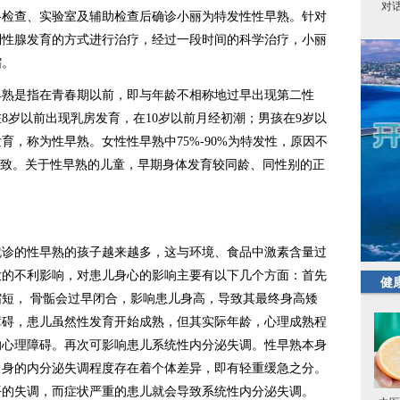
对
格检查、实验室及辅助检查后确诊小丽为特发性性早熟。针对
制性腺发育的方式进行治疗，经过一段时间的科学治疗，小丽
缩。
是指在青春期以前，即与年龄不相称地过早出现第二性
8岁以前出现乳房发育，在10岁以前月经初潮；男孩在9岁以
，称为性早熟。女性性早熟中75%-90%为特发性，原因不
所致。关于性早熟的儿童，早期身体发育较同龄、同性别的正
的性早熟的孩子越来越多，这与环境、食品中激素含量过
大的不利影响，对患儿身心的影响主要有以下几个方面：首先
健
短， 骨骺会过早闭合，影响患儿身高，导致其最终身高矮
障碍，患儿虽然性发育开始成熟，但其实际年龄，心理成熟程
的心理障碍。再次可影响患儿系统性内分泌失调。性早熟本身
自身的内分泌失调程度存在着个体差异，即有轻重缓急之分。
平的失调，而症状严重的患儿就会导致系统性内分泌失调。