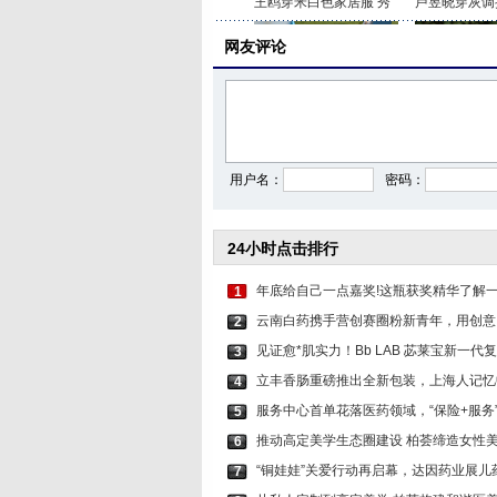
王鸥穿米白色家居服 秀
卢昱晓穿灰调
网友评论
李沁穿印花抹胸短裤 打
关晓彤身穿咖
用户名：
密码：
24小时点击排行
年底给自己一点嘉奖!这瓶获奖精华了解
1
云南白药携手营创赛圈粉新青年，用创意
2
见证愈*肌实力！Bb LAB 苾莱宝新一代
3
立丰香肠重磅推出全新包装，上海人记忆
4
服务中心首单花落医药领域，“保险+服务
5
推动高定美学生态圈建设 柏荟缔造女性
6
“铜娃娃”关爱行动再启幕，达因药业展儿
7