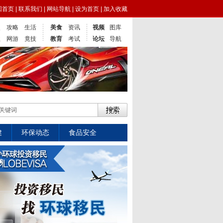
回首页
|
联系我们
|
网站导航
|
设为首页
|
加入收藏
点
攻略
生活
美食
资讯
视频
图库
业
网游
竟技
教育
考试
论坛
导航
健
环保动态
食品安全