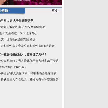
性健康
更多»
治弓形虫病 人类健康新课题
爱时如何调动乳房 温水按摩新鲜刺激
成北大女生看过：为满足好奇心
性恋：没有性的爱情能走多远
过大影响性欲？专家公布影响性欲的5大因素
球一直在传播的照片，你看懂了几张？
种丈夫易出轨？男方挣钱低于女方越多越不安分
种”纯天然“ 你敢吃么？
心科普:如果人类像动物一样啪啪啪会是这样的
学家解释男人存在意义：雄性改善物种基因健康