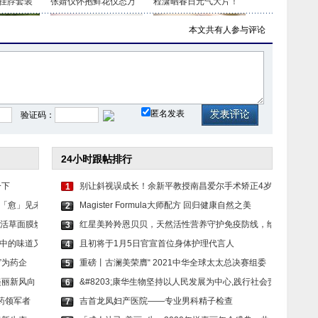
挂脖套装
张婧仪怀抱鲜花仪态万
程潇晒春日元气大片！
本文共有
人参与评论
色套装 时
虞书欣穿白色吊带上衣
毛晓彤穿民族风服饰 长
匿名发表
验证码：
24小时跟帖排行
一下
别让斜视误成长！余新平教授南昌爱尔手术矫正4岁
1
「愈」见未
Magister Formula大师配方 回归健康自然之美
2
复活草面膜焕
红星美羚羚恩贝贝，天然活性营养守护免疫防线，给
3
中的味道又
且初将于1月5日官宣首位身体护理代言人
4
”为药企
重磅丨古澜美荣膺“ 2021中华全球太太总决赛组委
5
美丽新风向
&#8203;康华生物坚持以人民发展为中心,践行社会责
6
药领军者
吉首龙凤妇产医院——专业男科精子检查
7