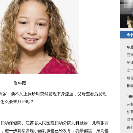
今
年
云
见证
立
服
资料图
推
岁，前不久上厕所时突然发现下身流血，父母查看后发现
“
子怎么会来月经呢？
从
柏
绿
幼保健院、江苏省人民医院妇幼分院儿科就诊，儿科张丽
首
了，进一步观察发现小丽乳腺也已经发育，乳晕偏黑，身高也