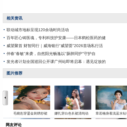
相关资讯
联动城市地标呈现120余场时尚活动
百年匠心铸医魂，专利科技护安康——日本鹤松医药的健
威望聚首 财智同行｜威海银行“威望荟”2026首场私行活
仲春“春敏”来袭，自然阳光畅逸以“肠肺同护”守护自
发光者计划全国巡回公开课广州站即将启幕：遇见绽放的
图片推荐
毛晓彤穿鎏金刺绣纱裙
娜扎穿白色长裙清纯动
章若楠身着浅蓝水钻
网友评论