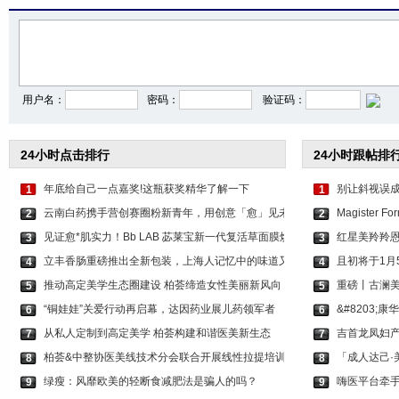
卢昱晓穿棕大衣戴毛绒
陈妍希穿黑金拖尾裙 脸
孔雪儿穿粉色层叠纱
用户名：
密码：
验证码：
24小时点击排行
24小时跟帖排
年底给自己一点嘉奖!这瓶获奖精华了解一下
别让斜视误
1
1
云南白药携手营创赛圈粉新青年，用创意「愈」见未
Magister
2
2
见证愈*肌实力！Bb LAB 苾莱宝新一代复活草面膜焕
红星美羚羚
3
3
立丰香肠重磅推出全新包装，上海人记忆中的味道又
且初将于1月
4
4
推动高定美学生态圈建设 柏荟缔造女性美丽新风向
重磅丨古澜美
5
5
“铜娃娃”关爱行动再启幕，达因药业展儿药领军者
&#8203
6
6
从私人定制到高定美学 柏荟构建和谐医美新生态
吉首龙凤妇
7
7
柏荟&中整协医美线技术分会联合开展线性拉提培训
「成人达己·
8
8
绿瘦：风靡欧美的轻断食减肥法是骗人的吗？
嗨医平台牵
9
9