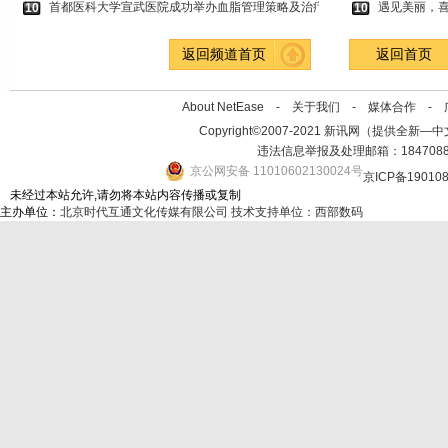
首都医科大学宣武医院成功举办血脂管理策略及治疗
遇见美丽，
10
10
返回频道首页
返回首页
About NetEase -
关于我们
-
媒体合作
-
Copyright©2007-2021 新讯网（提供全新—中文资讯的
违法信息举报及处理邮箱：184708
京公网安备 11010602130024号
京ICP备19010
未经过本站允许,请勿将本站内容传播或复制
主办单位：
北京时代互通文化传媒有限公司
技术支持单位：西部数码