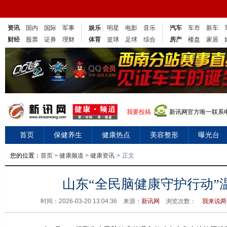
资讯
国内
国际
军事
娱乐
明星
电影
音乐
汽车
车市
新车
财经
股票
证券
理财
体育
篮球
足球
综合
房产
楼盘
家居
我要投稿
新讯网官方唯一联系电话
首页
保健养生
健康热点
美容整形
曝光台
您的位置：
首页
>
健康频道
>
健康资讯
>
正文
山东“全民脑健康守护行动”
时间：2026-03-20 13:04:36 来源：
新讯网
浏览次数：
我来说两