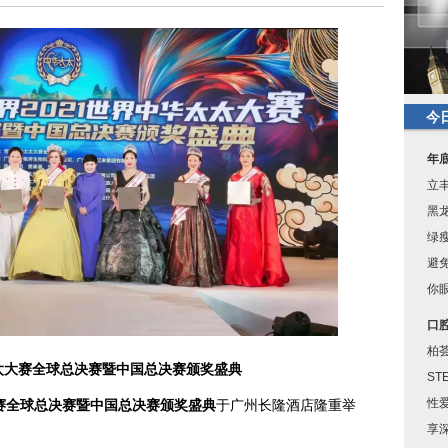
今
年
立
黑
绿
避
你眼
口
柏
太大赛全球总决赛暨中国总决赛颁奖盛典
ST
性
赛全球总决赛暨中国总决赛颁奖盛典
于广州长隆酒店隆重举
享