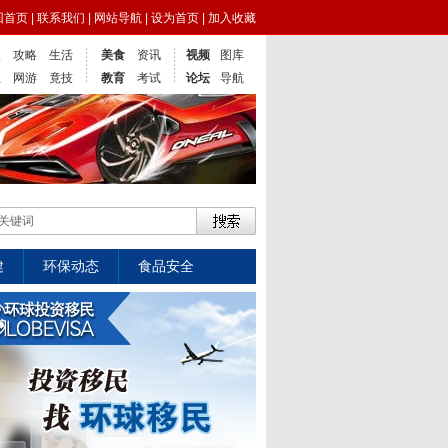
回首页
|
联系我们
|
网站导航
|
设为首页
|
加入收藏
点
攻略
生活
美食
资讯
视频
图库
业
网游
竟技
教育
考试
论坛
导航
健
环保动态
食品安全