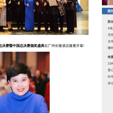
两
防
4
无
全
总决赛暨中国总决赛颁奖盛典
在广州长隆酒店隆重开幕!
哪
性
10
爱
科
床