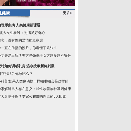
性健康
更多»
治弓形虫病 人类健康新课题
成北大女生看过：为满足好奇心
性恋：没有性的爱情能走多远
球一直在传播的照片，你看懂了几张？
种丈夫易出轨？男方挣钱低于女方越多越不安分
爱时如何调动乳房 温水按摩新鲜刺激
种”纯天然“ 你敢吃么？
心科普:如果人类像动物一样啪啪啪会是这样的
学家解释男人存在意义：雄性改善物种基因健康
过大影响性欲？专家公布影响性欲的5大因素