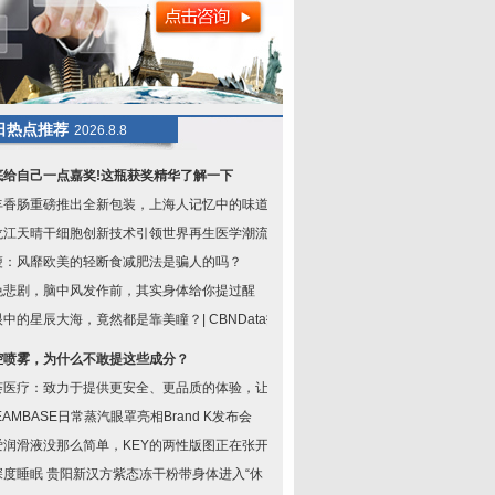
日热点推荐
2026.8.8
底给自己一点嘉奖!这瓶获奖精华了解一下
丰香肠重磅推出全新包装，上海人记忆中的味道又
龙江天晴干细胞创新技术引领世界再生医学潮流
瘦：风靡欧美的轻断食减肥法是骗人的吗？
免悲剧，脑中风发作前，其实身体给你提过醒
中的星辰大海，竟然都是靠美瞳？| CBNData报
腔喷雾，为什么不敢提这些成分？
荟医疗：致力于提供更安全、更品质的体验，让求
EAMBASE日常蒸汽眼罩亮相Brand K发布会
爱润滑液没那么简单，KEY的两性版图正在张开
深度睡眠 贵阳新汉方紫态冻干粉带身体进入“休