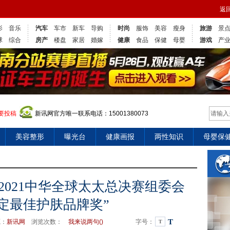
返
影
音乐
汽车
车市
新车
导购
时尚
服饰
美容
瘦身
旅游
景
球
综合
房产
楼盘
家居
婚嫁
健康
食品
保健
母婴
游戏
产
要投稿
新讯网官方唯一联系电话：15001380073
美容整形
曝光台
健康画报
两性知识
母婴保
2021中华全球太太总决赛组委会
定最佳护肤品牌奖”
T
源：
新讯网
浏览次数：
我来说两句(
)
字号：
T