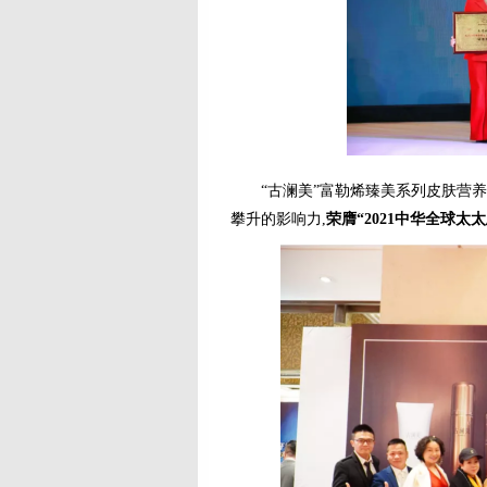
“古澜美”富勒烯臻美系列皮肤营养
攀升的影响力,
荣膺“2021中华全球