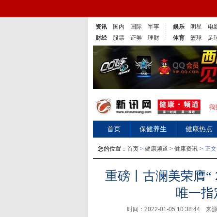
资讯
国内
国际
军事
娱乐
明星
电
财经
股票
证券
理财
体育
篮球
足
我
首页
保健养生
健康热点
您的位置：
首页
>
健康频道
>
健康资讯
>
正文
重磅丨古澜美荣膺“ 
唯一指
时间：2022-01-05 10:38:44 来