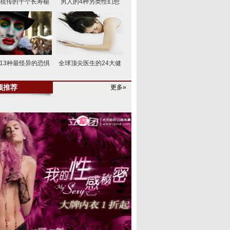
祖传的十个长寿秘
男人的4种另类性幻想
13种最怪异的恐惧
全球顶尖医生的24大健
频推荐
更多»