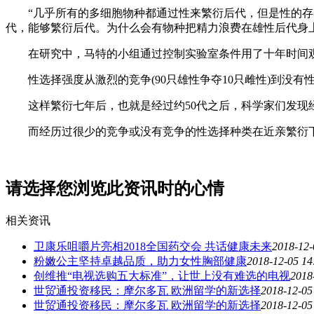
“几乎所有的多细胞物种都通过性来繁衍后代，但是性的存在
代，能够繁衍后代。为什么会有物种把精力浪费在雄性后代身上
在研究中，马特的小组通过控制实验室条件用了十年时间观
性选择强度从激烈的竞争(90只雄性争夺10只雌性)到没有
这样繁衍七年后，也就是经过约50代之后，科学家们发现经
而经历过很少的竞争或没有竞争的性选择种类在近亲繁衍下
请选择您浏览此资讯时的心情
相关资讯
卫康乐咀嚼片亮相2018全国药交会 共话健康未来
2018-12-
粉嫩公主坚持卓越品质，助力女性胸部健康
2018-12-05 14
创维推“电视选购五大标准”，让世上没有难选的电视
2018
世贸通投资移民：摩尔多瓦 欧洲留学的新选择
2018-12-05
世贸通投资移民：摩尔多瓦 欧洲留学的新选择
2018-12-05