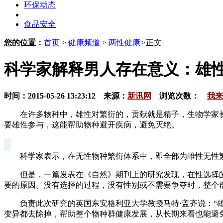
环保动态
食品安全
您的位置：
首页
>
健康频道
>
两性健康
>
正文
科学家解释男人存在意义：雄
时间：2015-05-26 13:23:12 来源：
新讯网
浏览次数：
我来
在许多物种中，雄性对繁衍的，贡献就是精子，生物学家长久
要雄性参与，这能帮助物种避开疾病，避免灭绝。
科学家表示，在无性物种繁衍体系中，即全部为雌性无性繁
但是，一篇发表在《自然》期刊上的研究发现，在性选择的
要的原因。没有选择的过程，没有性别或不需要争夺时，整个
负责此次研究的英国东安格利亚大学教授马特·盖齐说：“雄
变异都去除掉，帮助整个物种群健康发展，从长期来看也能避