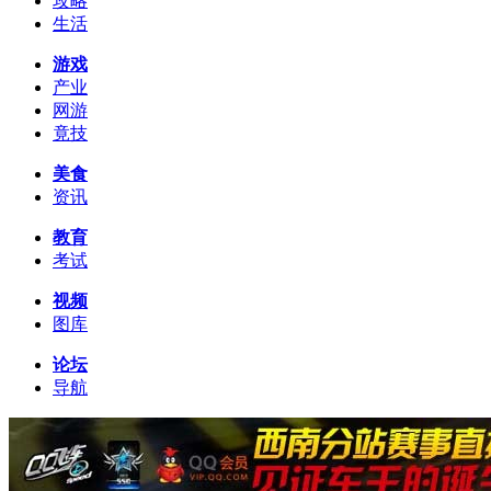
攻略
生活
游戏
产业
网游
竟技
美食
资讯
教育
考试
视频
图库
论坛
导航