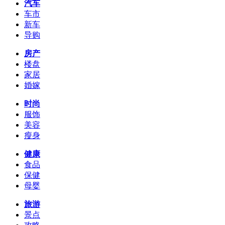
汽车
车市
新车
导购
房产
楼盘
家居
婚嫁
时尚
服饰
美容
瘦身
健康
食品
保健
母婴
旅游
景点