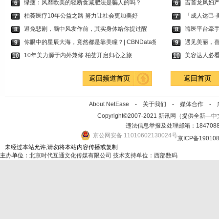
绿瘦：风靡欧美的轻断食减肥法是骗人的吗？
吉首龙凤妇
6
6
柏荟医疗10年公益之路 努力让社会更加美好
「成人达己·
7
7
避免悲剧，脑中风发作前，其实身体给你提过醒
嗨医平台牵
8
8
你眼中的星辰大海，竟然都是靠美瞳？| CBNData报
遇见美丽，
9
9
10年美力源于内外兼修 柏荟开启归心之旅
美容达人必
10
10
返回频道首页
返回首页
About NetEase -
关于我们
-
媒体合作
-
Copyright©2007-2021 新讯网（提供全新—中文资讯的
违法信息举报及处理邮箱：184708
京公网安备 11010602130024号
京ICP备19010
未经过本站允许,请勿将本站内容传播或复制
主办单位：
北京时代互通文化传媒有限公司
技术支持单位：西部数码