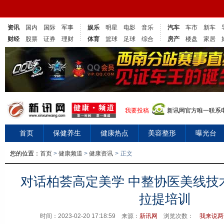
资讯
国内
国际
军事
娱乐
明星
电影
音乐
汽车
车市
新车
财经
股票
证券
理财
体育
篮球
足球
综合
房产
楼盘
家居
我要投稿
新讯网官方唯一联系电话
首页
保健养生
健康热点
美容整形
曝光台
您的位置：
首页
>
健康频道
>
健康资讯
>
正文
对话柏荟高定美学 中整协医美线技
拉提培训
时间：2023-02-20 17:18:59 来源：
新讯网
浏览次数：
我来说两