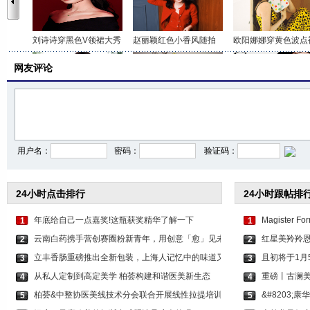
刘诗诗穿黑色V领裙大秀
赵丽颖红色小香风随拍
欧阳娜娜穿黄色波点
网友评论
美人和珠宝相得益彰！
易烊千玺京剧风大片别
迪丽热巴摩登复古造
用户名：
密码：
验证码：
24小时点击排行
24小时跟帖排
年底给自己一点嘉奖!这瓶获奖精华了解一下
Magister
1
1
云南白药携手营创赛圈粉新青年，用创意「愈」见未
红星美羚羚
2
2
立丰香肠重磅推出全新包装，上海人记忆中的味道又
且初将于1月
3
3
从私人定制到高定美学 柏荟构建和谐医美新生态
重磅丨古澜美
4
4
柏荟&中整协医美线技术分会联合开展线性拉提培训
&#8203
5
5