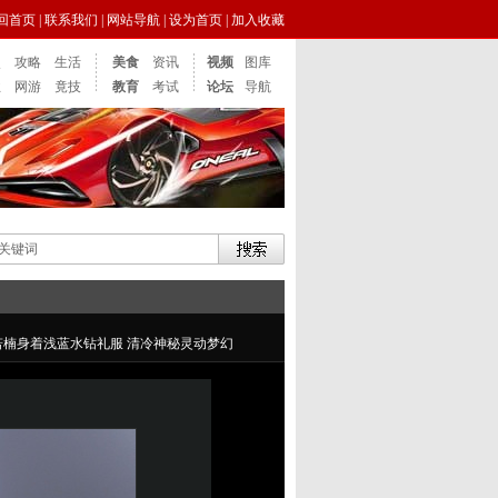
回首页
|
联系我们
|
网站导航
|
设为首页
|
加入收藏
点
攻略
生活
美食
资讯
视频
图库
业
网游
竟技
教育
考试
论坛
导航
若楠身着浅蓝水钻礼服 清冷神秘灵动梦幻