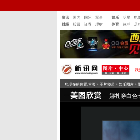
资讯
国内
国际
军事
娱乐
明星
电
财经
股票
证券
理财
体育
篮球
足
我
您现在的位置:
首页
>
图片频道
>
娱乐图库
>
娜扎穿白色