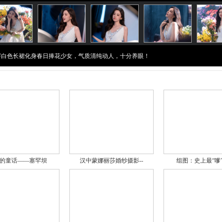
穿白色长裙化身春日捧花少女，气质清纯动人，十分养眼！
的童话——塞罕坝
汉中蒙娜丽莎婚纱摄影--
组图：史上最“嗲