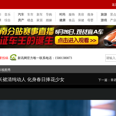
返
影
音乐
汽车
车市
新车
导购
时尚
服饰
美容
瘦身
旅游
景
球
综合
房产
楼盘
家居
婚嫁
健康
食品
保健
母婴
游戏
产
要投稿
新讯网官方唯一联系电话：15001380073
影视图秀
长裙清纯动人 化身春日捧花少女
下一篇：
章