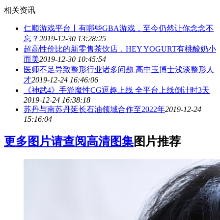
相关资讯
仁顺游戏平台丨有哪些GBA游戏，至今仍然让你念念不
忘？
2019-12-30 13:28:25
超高性价比的新零售茶饮店，HEY YOGURT有桃酸奶小
而美
2019-12-30 10:45:54
医师不足导致整形行业诸多问题 高中玉博士浅谈整形人
才
2019-12-24 16:46:06
《神武4》手游魔性CG逗趣上线 全平台上线倒计时3天
2019-12-24 16:38:18
苏丹与南苏丹延长石油领域合作至2022年
2019-12-24
15:16:04
更多图片请查阅高清图集
图片推荐