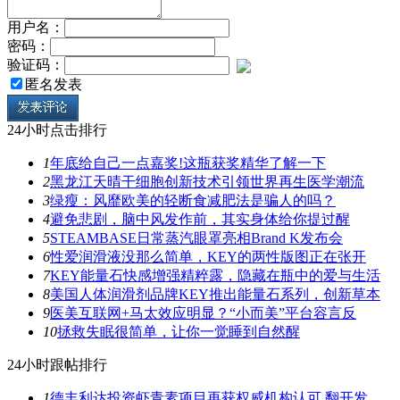
用户名：
密码：
验证码：
匿名发表
24小时点击排行
1
年底给自己一点嘉奖!这瓶获奖精华了解一下
2
黑龙江天晴干细胞创新技术引领世界再生医学潮流
3
绿瘦：风靡欧美的轻断食减肥法是骗人的吗？
4
避免悲剧，脑中风发作前，其实身体给你提过醒
5
STEAMBASE日常蒸汽眼罩亮相Brand K发布会
6
性爱润滑液没那么简单，KEY的两性版图正在张开
7
KEY能量石快感增强精粹露，隐藏在瓶中的爱与生活
8
美国人体润滑剂品牌KEY推出能量石系列，创新草本
9
医美互联网+马太效应明显？“小而美”平台容言反
10
拯救失眠很简单，让你一觉睡到自然醒
24小时跟帖排行
1
德丰利达投资虾青素项目再获权威机构认可 翻开发