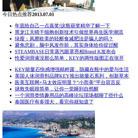
今日热点推荐
2013.07.01
年底给自己一点嘉奖!这瓶获奖精华了解一下
黑龙江天晴干细胞创新技术引领世界再生医学潮流
绿瘦：风靡欧美的轻断食减肥法是骗人的吗？
避免悲剧，脑中风发作前，其实身体给你提过醒
STEAMBASE日常蒸汽眼罩亮相Brand K发布会
性爱润滑液没那么简单，KEY的两性版图正在张开
KEY能量石快感增强精粹露，隐藏在瓶中的爱与生活
美国人体润滑剂品牌KEY推出能量石系列，创新草本
医美互联网+马太效应明显？“小而美”平台容言反
拯救失眠很简单，让你一觉睡到自然醒
一个润滑类情趣用品的高峰论坛现场都聊了些什么
泰国医疗有多强大，看完你就知道了