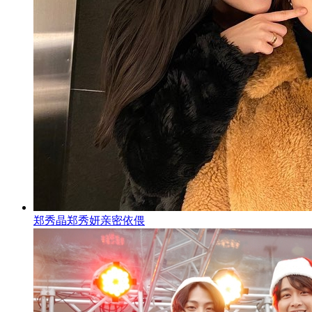
郑秀晶郑秀妍亲密依偎