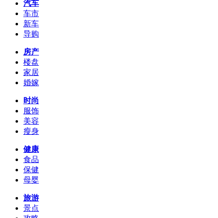
汽车
车市
新车
导购
房产
楼盘
家居
婚嫁
时尚
服饰
美容
瘦身
健康
食品
保健
母婴
旅游
景点