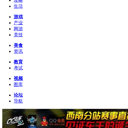
攻略
生活
游戏
产业
网游
竟技
美食
资讯
教育
考试
视频
图库
论坛
导航