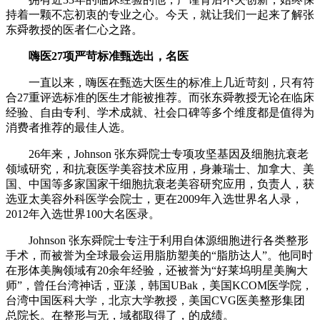
持着一颗不忘初衷的专业之心。今天，就让我们一起来了解张
东舜教授的医者仁心之路。
嗨医27项严苛标准甄选出，名医
一直以来，嗨医在甄选大医生的标准上几近苛刻，只有符
合27重评选标准的医生才能被推荐。而张东舜教授无论在临床
经验、自由专利、学术成就、社会口碑等多个维度都是值得为
消费者推荐的最佳人选。
26年来，Johnson 张东舜院士专项攻坚基因及细胞抗衰老
领域研究，和抗衰医学美容技术应用，身兼瑞士、加拿大、美
国、中国等多家国家干细胞抗衰老美容研究应用，负责人，获
选亚太美容外科医学会院士，更在2009年入选世界名人录，
2012年入选世界100大名医录。
Johnson 张东舜院士专注于利用自体源细胞进行各类整形
手术，而被誉为全球最会运用脂肪塑美的“脂肪达人”。他同时
在形体美胸领域有20余年经验，还被誉为“好莱坞明星美胸大
师”，曾任台湾神话，亚漾，韩国UBak，美国KCOM医学院，
台湾中国医科大学，北京大学教授，美国CVG医美整形集团
总院长。在整形与无，域都取得了，的成绩。