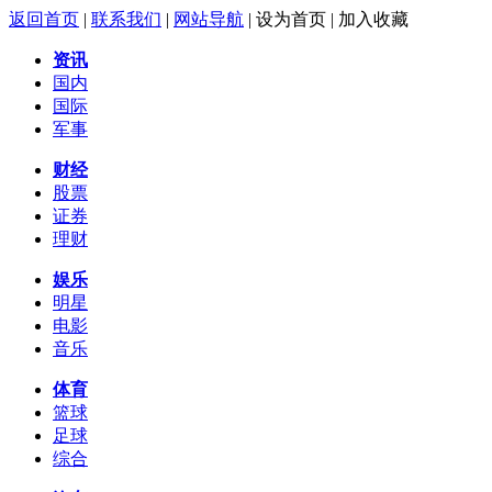
返回首页
|
联系我们
|
网站导航
|
设为首页
|
加入收藏
资讯
国内
国际
军事
财经
股票
证券
理财
娱乐
明星
电影
音乐
体育
篮球
足球
综合