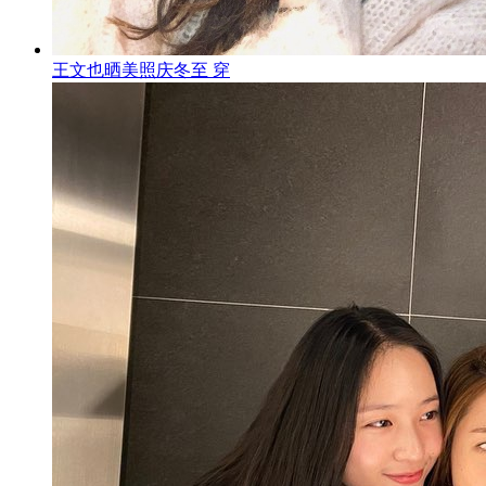
王文也晒美照庆冬至 穿