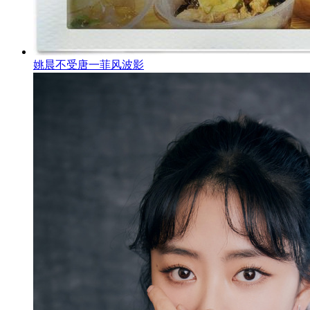
姚晨不受唐一菲风波影