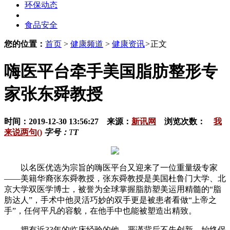
环保动态
食品安全
您的位置：
首页
>
健康频道
>
健康资讯
>
正文
嗨医平台牵手美国脂肪整形专
家张东舜教授
时间：2019-12-30 13:56:27 来源：
新讯网
浏览次数：
我
来说两句()
字号：
T
T
以名医优选为宗旨的嗨医平台又迎来了一位重量级专家
——美籍华裔张东舜教授，张东舜教授是美国杜鲁门大学、北
京大学双医学博士，被誉为全球掌握脂肪塑美运用精髓的“脂
肪达人”，手术中他灵活巧妙的双手更是被患者看做“上帝之
手”，任何平凡的容貌，在他手中也能被塑造出精致。
拥有近33年的临床经验的他，严谨背后不失创新，始终保