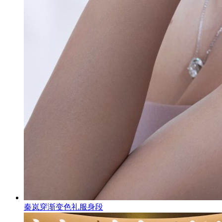
秦岚穿渐变色礼服身段