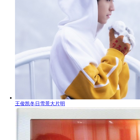
王俊凯冬日雪景大片明