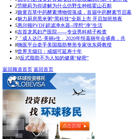
2
范晓莉为你讲解为什么仿野生种植霍山石斛
3
旗黄百草中药酵素博物馆落成，首届中药酵素节启幕
4
魅力厨房黑米粥“黑科技”全新上市 开启加班熬夜
5
惠尔顿PVDF超滤净水器--理想“净”生活
6
吉首龙凤妇产医院——专业男科精子检查
7
「成人达己·美丽e生」2020年悦嘉丽年会盛典，共
8
嗨医平台牵手美国脂肪整形专家张东舜教授
9
世界无烟日：戒烟可延寿十年
10
反式脂肪不为人知的健康“秘密”
返回频道首页
返回首页