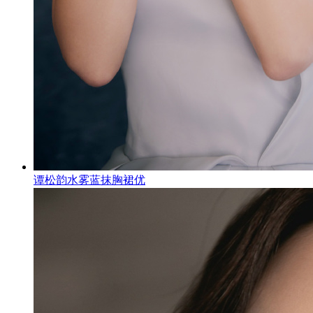
谭松韵水雾蓝抹胸裙优