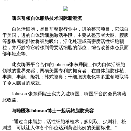
嗨医
引领自体脂肪技术国际
新潮流
自体活细胞，是目前整形行业中，进的整形项目，它源自
于美国，进的自体活细胞激活手段，主要从整形者大腿、腰腹
等脂肪囤积部位将细胞吸出，活化处理成高密度活性细胞颗
粒，并巧妙将它转移到需要活细胞的部位，综合改善体态及面
部年轻态等。
此次嗨医平台合作的Johnson张东舜院士作为自体活细胞
领域的世界先驱，两项美国专利的拥有者，在自体脂肪移植、
丰胸、丰颜、隆乳；韩式隆鼻；干细胞抗老化等多重领域取得
了令人瞩目的成就。
Johnson 张东舜院士实力入驻嗨医，嗨医平台的会员将藉
此收益。
与嗨医和Johnson博士
一起玩转脂肪美容
“通过自体脂肪，活性细胞移植术，多则取、少则补、松
则提，可以让人体各个部位达到黄金比例的美丽标准。”