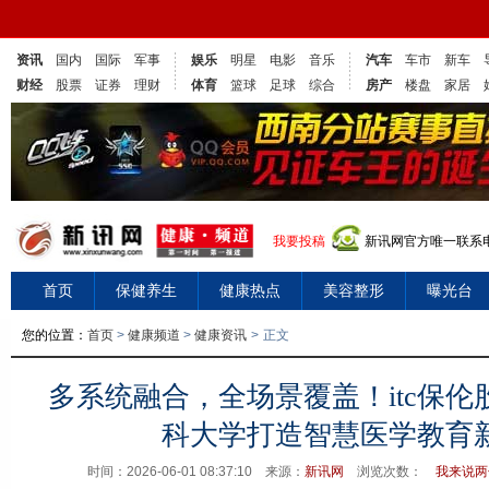
资讯
国内
国际
军事
娱乐
明星
电影
音乐
汽车
车市
新车
财经
股票
证券
理财
体育
篮球
足球
综合
房产
楼盘
家居
我要投稿
新讯网官方唯一联系电话
首页
保健养生
健康热点
美容整形
曝光台
您的位置：
首页
>
健康频道
>
健康资讯
>
正文
多系统融合，全场景覆盖！itc保
科大学打造智慧医学教育
时间：2026-06-01 08:37:10 来源：
新讯网
浏览次数：
我来说两