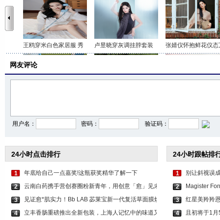
王鸥穿米白色家居服 秀
卢昱晓穿灰调挂脖套装
张婧仪怀抱鲜花仪态
网友评论
李沁穿印花抹胸短裤 打
关晓彤身穿咖色套装 时
虞书欣穿白色吊带上
用户名：
密码：
验证码：
24小时点击排行
24小时跟帖排
年底给自己一点嘉奖!这瓶获奖精华了解一下
别让斜视误
1
1
云南白药携手营创赛圈粉新青年，用创意「愈」见未
Magister
2
2
见证愈*肌实力！Bb LAB 苾莱宝新一代复活草面膜焕
红星美羚羚
3
3
立丰香肠重磅推出全新包装，上海人记忆中的味道又
且初将于1月
4
4