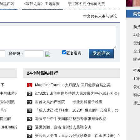
员黑西装
《寂静之海》主题海报
穿过寒冬拥抱你黄渤贾
两
本文共有
人参与评论
防
4
误！倪妮
魏晨好兄弟在社交平台
欧阳娜娜在藏族婚礼上
无
全
匿名发表
验证码：
哪
性
24小时跟帖排行
10
一下
Magister Formula大师配方 回归健康自然之美
1
爱
中的味道又
&#8203;康华生物坚持以人民发展为中心,践行社会责
2
科
医学潮流
吉首龙凤妇产医院——专业男科精子检查
3
床
吗？
「成人达己·美丽e生」2020年悦嘉丽年会盛典，共
4
提过醒
嗨医平台牵手美国脂肪整形专家张东舜教授
5
NData报
遇见美丽，喜洛瑞创始人晨颖专访
6
美容达人必看：皇后片仔癀珍珠膏（白金级臻养）的
7