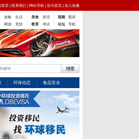
回首页
|
联系我们
|
网站导航
|
设为首页
|
加入收藏
点
攻略
生活
美食
资讯
视频
图库
业
网游
竟技
教育
考试
论坛
导航
健
环保动态
食品安全