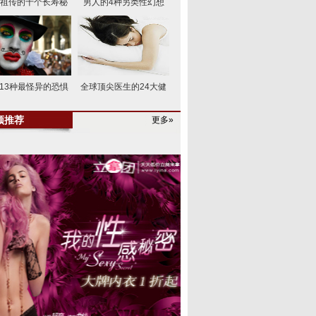
祖传的十个长寿秘
男人的4种另类性幻想
13种最怪异的恐惧
全球顶尖医生的24大健
频推荐
更多»