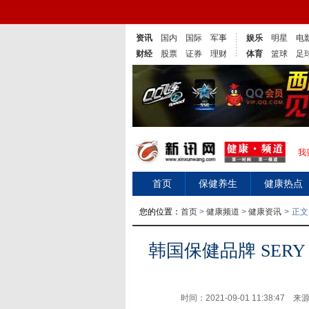
资讯
国内
国际
军事
娱乐
明星
电
财经
股票
证券
理财
体育
篮球
足
我
首页
保健养生
健康热点
您的位置：
首页
>
健康频道
>
健康资讯
>
正文
韩国保健品牌 SERY
时间：2021-09-01 11:38:47 来