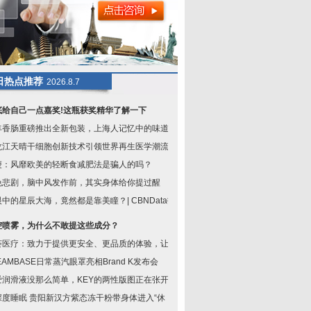
日热点推荐
2026.8.7
底给自己一点嘉奖!这瓶获奖精华了解一下
丰香肠重磅推出全新包装，上海人记忆中的味道又
龙江天晴干细胞创新技术引领世界再生医学潮流
瘦：风靡欧美的轻断食减肥法是骗人的吗？
免悲剧，脑中风发作前，其实身体给你提过醒
中的星辰大海，竟然都是靠美瞳？| CBNData报
腔喷雾，为什么不敢提这些成分？
荟医疗：致力于提供更安全、更品质的体验，让求
EAMBASE日常蒸汽眼罩亮相Brand K发布会
爱润滑液没那么简单，KEY的两性版图正在张开
深度睡眠 贵阳新汉方紫态冻干粉带身体进入“休