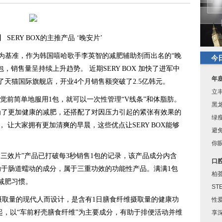
ERY BOX的主推产品 ‘晚安片’
月为基准，作为韩国嘻哈歌手李英智的减肥辅助剂而出名的“晚
今
包，销售量呈持续上升趋势。 近期SERY BOX 加快了进军中
年
了天猫国际旗舰店，开业4个月销售额突破了2.5亿韩元。
立
前简单地服用1包，就可以一次性管理“V线条”和体脂肪。
黑
为了更加健康的减肥，还搭配了对因压力引起的紧张有效果的
绿
 让大家拥有更加清爽的早晨，这些优点让SERY BOX能够
避
你眼
常三效片”产品已打破每3秒销售1包的记录，该产品成分内含
口
于肠道蠕动的成分，属于三重功效的功能性产品。满满1包
柏
的减肥习惯。
ST
摄取量的现代人而设计，是含有1日膳食纤维摄取量的健康功
性
起，以“车前籽壳膳食纤维”为主要成分，有助于排便活动并维
享