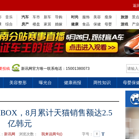
返
影
音乐
汽车
车市
新车
导购
时尚
服饰
美容
瘦身
旅游
景
球
综合
房产
楼盘
家居
婚嫁
健康
食品
保健
母婴
游戏
产
要投稿
新讯网官方唯一联系电话：15001380073
美容整形
曝光台
健康画报
两性知识
母婴保
 BOX，8月累计天猫销售额达2.5
亿韩元
T
源：
新讯网
浏览次数：
我来说两句(
)
字号：
T