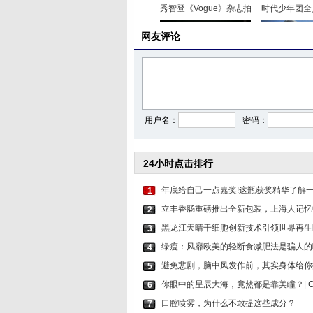
秀智登《Vogue》杂志拍
时代少年团全
网友评论
杨幂绿色挑染公主切造
游泳追剧两不
用户名：
密码：
24小时点击排行
年底给自己一点嘉奖!这瓶获奖精华了解
1
立丰香肠重磅推出全新包装，上海人记忆
2
黑龙江天晴干细胞创新技术引领世界再生
3
绿瘦：风靡欧美的轻断食减肥法是骗人的
4
避免悲剧，脑中风发作前，其实身体给你
5
你眼中的星辰大海，竟然都是靠美瞳？| CB
6
口腔喷雾，为什么不敢提这些成分？
7