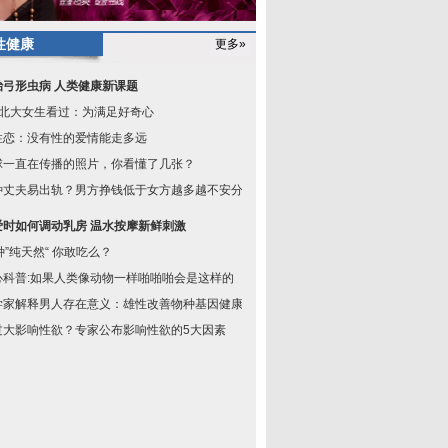
性健康
更多»
治弓形虫病 人类健康新课题
成北大女生看过：为满足好奇心
性恋：没有性的爱情能走多远
球一直在传播的照片，你看懂了几张？
种丈夫易出轨？男方挣钱低于女方越多越不安分
爱时如何调动乳房 温水按摩新鲜刺激
种”纯天然“ 你敢吃么？
心科普:如果人类像动物一样啪啪啪会是这样的
学家解释男人存在意义：雄性改善物种基因健康
过大影响性欲？专家公布影响性欲的5大因素