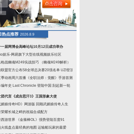
日热点推荐
2026.8.9
十一届网博会高峰论坛10月12日成功举办
oBo娱乐-网易旗下大型在线视频娱乐社区
枪战幽魂M249实战技巧 （幽魂M249解析）
联盟官方公布S8全球总决赛20强名单 UZI登顶
三季动画周六首播《全职法师：觉醒》手游首测即
编年史 Last Chronicle 登陆中国 刮起新一轮
女团代言《成吉思汗3》王国形象大使
武媚娘传奇HD》网游版 回顾武媚娘传奇人生
者荣耀长城之畔的祝福合成配方
转西游世界 《金箍棒OL》强势登陆百度91
越火线盘点最经典的地图 运输船玩家的最爱