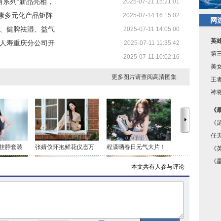
棱角系列”新品亮相，
2025-07-21 15:21:01
康多元化产品矩阵
2025-07-14 16:15:02
网
暑、健脾祛湿、益气
2025-07-11 14:05:00
英雄
华人寿重庆分公司开
2025-07-11 11:35:42
第
2025-07-11 10:02:16
美
更多图片请查阅高清图集
王
神
《
《足
任
挂脖套装
张婧仪怀抱鲜花仪态万
程潇晒春日元气大片！
《
《
本文共有
人参与评论
色套装 时
虞书欣穿白色吊带上衣
毛晓彤穿民族风服饰 长