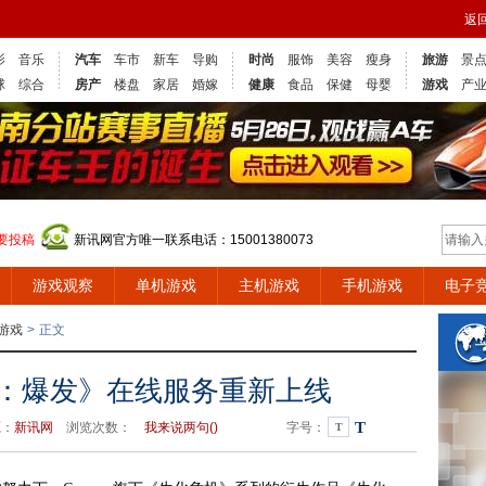
返
影
音乐
汽车
车市
新车
导购
时尚
服饰
美容
瘦身
旅游
景
球
综合
房产
楼盘
家居
婚嫁
健康
食品
保健
母婴
游戏
产
要投稿
新讯网官方唯一联系电话：15001380073
游戏观察
单机游戏
主机游戏
手机游戏
电子
游戏
>
正文
机：爆发》在线服务重新上线
T
源：
新讯网
浏览次数：
我来说两句(
)
字号：
T