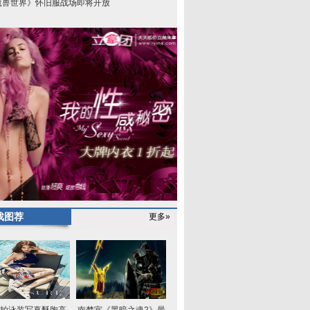
魔兽世界》怀旧服战场即将开放
戏图荐
更多»