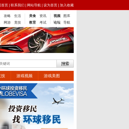
回首页
|
联系我们
|
网站导航
|
设为首页
|
加入收藏
点
攻略
生活
美食
资讯
视频
图库
业
网游
竟技
教育
考试
论坛
导航
竞技
游戏视频
游戏美图