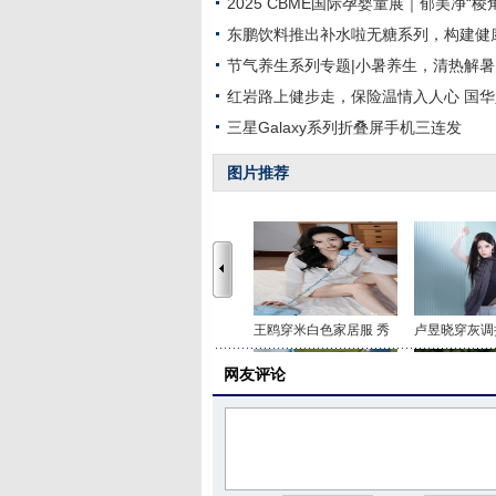
2025 CBME国际孕婴童展｜郁美净“
东鹏饮料推出补水啦无糖系列，构建健
节气养生系列专题|小暑养生，清热解
红岩路上健步走，保险温情入人心 国
三星Galaxy系列折叠屏手机三连发
图片推荐
王鸥穿米白色家居服 秀
卢昱晓穿灰调
网友评论
李沁穿印花抹胸短裤 打
关晓彤身穿咖