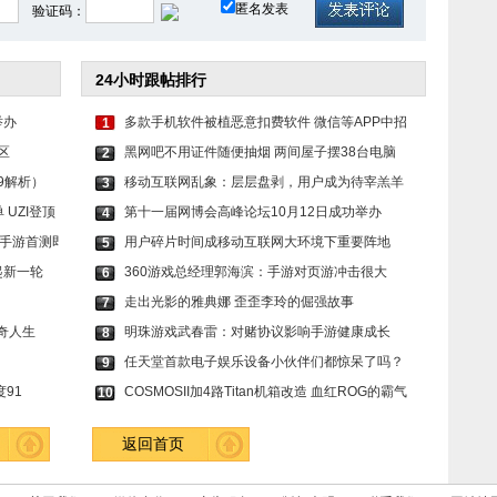
匿名发表
验证码：
24小时跟帖排行
举办
多款手机软件被植恶意扣费软件 微信等APP中招
1
区
黑网吧不用证件随便抽烟 两间屋子摆38台电脑
2
9解析）
移动互联网乱象：层层盘剥，用户成为待宰羔羊
3
UZI登顶
第十一届网博会高峰论坛10月12日成功举办
4
手游首测即
用户碎片时间成移动互联网大环境下重要阵地
5
刮起新一轮
360游戏总经理郭海滨：手游对页游冲击很大
6
走出光影的雅典娜 歪歪李玲的倔强故事
7
奇人生
明珠游戏武春雷：对赌协议影响手游健康成长
8
任天堂首款电子娱乐设备小伙伴们都惊呆了吗？
9
91
COSMOSII加4路Titan机箱改造 血红ROG的霸气
10
返回首页