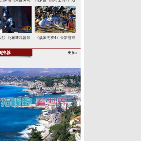
拍泳装写真酥胸高
南梦宫《黑暗之魂2》最
坑》公布新武器截
《战国无双4》最新游戏
频推荐
更多»