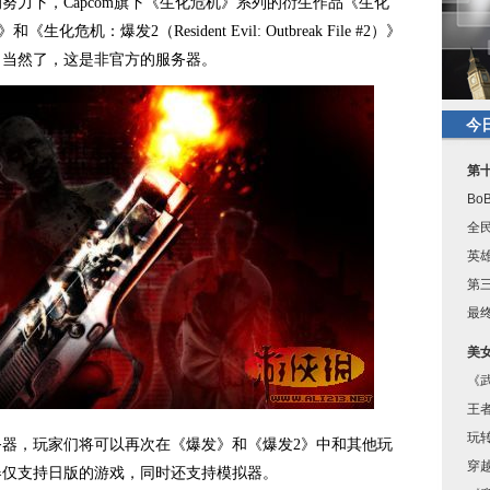
下，Capcom旗下《生化危机》系列的衍生作品《生化
）》和《生化危机：爆发2（Resident Evil: Outbreak File #2）》
。当然了，这是非官方的服务器。
今
第
B
全民
英雄
第
最终
美
《
王
玩
，玩家们将可以再次在《爆发》和《爆发2》中和其他玩
穿
器仅支持日版的游戏，同时还支持模拟器。