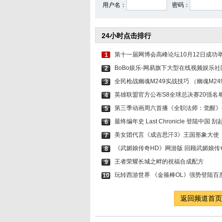
用户名：
密码：
24小时点击排行
第十一届网博会高峰论坛10月12日成功
1
BoBo娱乐-网易旗下大型在线视频娱乐社
2
全民枪战幽魂M249实战技巧 （幽魂M24
3
英雄联盟官方公布S8全球总决赛20强名单 
4
第三季动画周六首播《全职法师：觉醒》
5
最终编年史 Last Chronicle 登陆中国 
6
美女团代言《成吉思汗3》王国形象大使
7
《武媚娘传奇HD》网游版 回顾武媚娘传
8
王者荣耀长城之畔的祝福合成配方
9
玩转西游世界 《金箍棒OL》强势登陆百度
10
返回频道首页