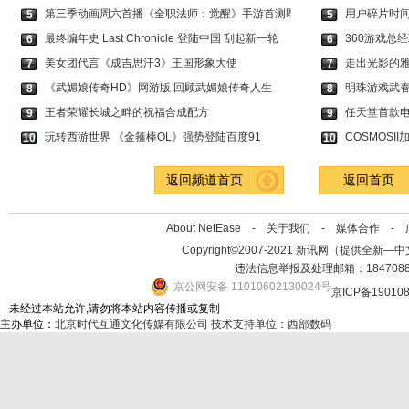
第三季动画周六首播《全职法师：觉醒》手游首测即
用户碎片时
5
5
最终编年史 Last Chronicle 登陆中国 刮起新一轮
360游戏总
6
6
美女团代言《成吉思汗3》王国形象大使
走出光影的雅
7
7
《武媚娘传奇HD》网游版 回顾武媚娘传奇人生
明珠游戏武
8
8
王者荣耀长城之畔的祝福合成配方
任天堂首款
9
9
玩转西游世界 《金箍棒OL》强势登陆百度91
COSMOSI
10
10
返回频道首页
返回首页
About NetEase -
关于我们
-
媒体合作
-
Copyright©2007-2021 新讯网（提供全新—中文资讯的
违法信息举报及处理邮箱：184708
京公网安备 11010602130024号
京ICP备19010
未经过本站允许,请勿将本站内容传播或复制
主办单位：
北京时代互通文化传媒有限公司
技术支持单位：西部数码