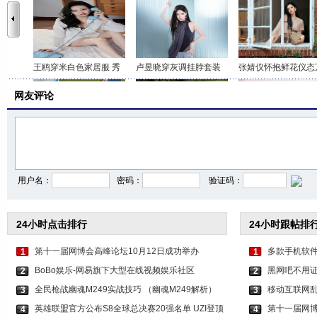
王鸥穿米白色家居服 秀
卢昱晓穿灰调挂脖套装
张婧仪怀抱鲜花仪态
网友评论
李沁穿印花抹胸短裤 打
关晓彤身穿咖色套装 时
虞书欣穿白色吊带上
用户名：
密码：
验证码：
24小时点击排行
24小时跟帖排
第十一届网博会高峰论坛10月12日成功举办
多款手机软件
1
1
BoBo娱乐-网易旗下大型在线视频娱乐社区
黑网吧不用证
2
2
全民枪战幽魂M249实战技巧 （幽魂M249解析）
移动互联网
3
3
英雄联盟官方公布S8全球总决赛20强名单 UZI登顶
第十一届网博
4
4