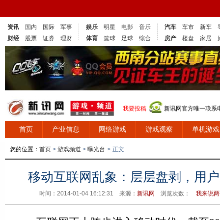
资讯
国内
国际
军事
娱乐
明星
电影
音乐
汽车
车市
新车
财经
股票
证券
理财
体育
篮球
足球
综合
房产
楼盘
家居
我要投稿
新讯网官方唯一联系电话
首页
产业信息
网络游戏
游戏观察
单机游戏
您的位置：
首页
>
游戏频道
>
曝光台
>
正文
移动互联网乱象：层层盘剥，用户
时间：2014-01-04 16:12:31 来源：
新讯网
浏览次数：
我来说两