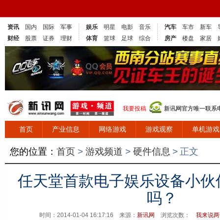
资讯
国内
国际
军事
娱乐
明星
电影
音乐
汽车
车市
新车
财经
股票
证券
理财
体育
篮球
足球
综合
房产
楼盘
家居
我要投稿
新讯网官方唯一联系电话
首页
产业信息
网络游戏
游戏观察
单机游戏
您的位置：
首页
>
游戏频道
>
硬件信息
>
正文
任天堂首款电子娱乐设备小伙
吗？
时间：2014-01-04 16:17:16 来源：
新讯网
浏览次数：
我来说两