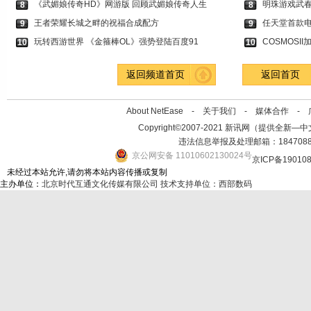
《武媚娘传奇HD》网游版 回顾武媚娘传奇人生
明珠游戏武
8
8
王者荣耀长城之畔的祝福合成配方
任天堂首款
9
9
玩转西游世界 《金箍棒OL》强势登陆百度91
COSMOSI
10
10
返回频道首页
返回首页
About NetEase -
关于我们
-
媒体合作
-
Copyright©2007-2021 新讯网（提供全新—中文资讯的
违法信息举报及处理邮箱：184708
京公网安备 11010602130024号
京ICP备19010
未经过本站允许,请勿将本站内容传播或复制
主办单位：
北京时代互通文化传媒有限公司
技术支持单位：西部数码