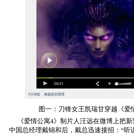
图一：刀锋女王凯瑞甘穿越《爱
《爱情公寓4》制片人汪远在微博上把新
中国总经理戴锦和后，戴总迅速接招：“听