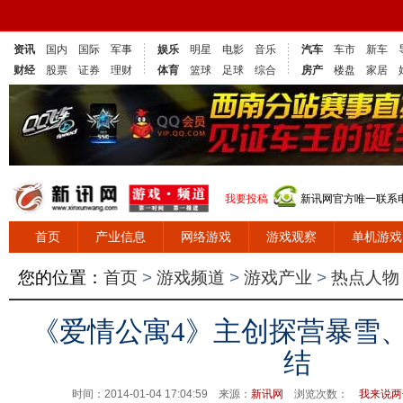
资讯
国内
国际
军事
娱乐
明星
电影
音乐
汽车
车市
新车
财经
股票
证券
理财
体育
篮球
足球
综合
房产
楼盘
家居
我要投稿
新讯网官方唯一联系电话
首页
产业信息
网络游戏
游戏观察
单机游戏
您的位置：
首页
>
游戏频道
>
游戏产业
>
热点人物
《爱情公寓4》主创探营暴雪、
结
时间：2014-01-04 17:04:59 来源：
新讯网
浏览次数：
我来说两