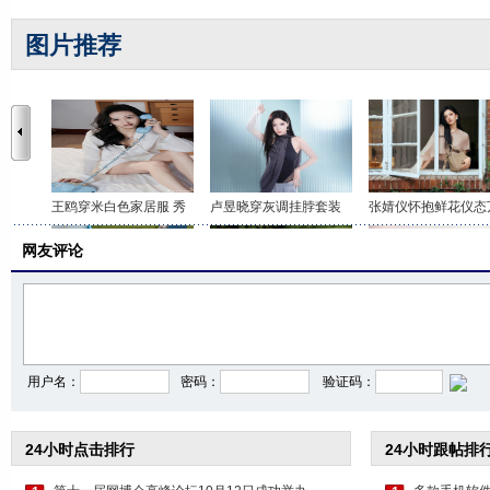
图片推荐
王鸥穿米白色家居服 秀
卢昱晓穿灰调挂脖套装
张婧仪怀抱鲜花仪态
网友评论
李沁穿印花抹胸短裤 打
关晓彤身穿咖色套装 时
虞书欣穿白色吊带上
用户名：
密码：
验证码：
24小时点击排行
24小时跟帖排