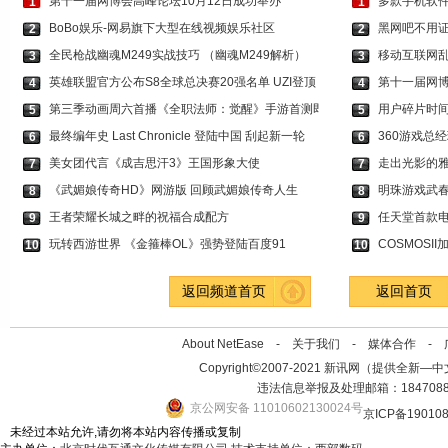
第十一届网博会高峰论坛10月12日成功举办
多款手机软件
1
1
BoBo娱乐-网易旗下大型在线视频娱乐社区
黑网吧不用证
2
2
全民枪战幽魂M249实战技巧 （幽魂M249解析）
移动互联网
3
3
英雄联盟官方公布S8全球总决赛20强名单 UZI登顶
第十一届网博
4
4
第三季动画周六首播《全职法师：觉醒》手游首测即
用户碎片时
5
5
最终编年史 Last Chronicle 登陆中国 刮起新一轮
360游戏总
6
6
美女团代言《成吉思汗3》王国形象大使
走出光影的雅
7
7
《武媚娘传奇HD》网游版 回顾武媚娘传奇人生
明珠游戏武
8
8
王者荣耀长城之畔的祝福合成配方
任天堂首款
9
9
玩转西游世界 《金箍棒OL》强势登陆百度91
COSMOSI
10
10
返回频道首页
返回首页
About NetEase -
关于我们
-
媒体合作
-
Copyright©2007-2021 新讯网（提供全新—中文资讯的
违法信息举报及处理邮箱：184708
京公网安备 11010602130024号
京ICP备19010
未经过本站允许,请勿将本站内容传播或复制