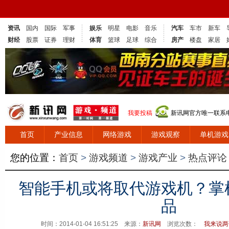
资讯
国内
国际
军事
娱乐
明星
电影
音乐
汽车
车市
新车
财经
股票
证券
理财
体育
篮球
足球
综合
房产
楼盘
家居
我要投稿
新讯网官方唯一联系电话
首页
产业信息
网络游戏
游戏观察
单机游戏
您的位置：
首页
>
游戏频道
>
游戏产业
>
热点评论
智能手机或将取代游戏机？掌
品
时间：2014-01-04 16:51:25 来源：
新讯网
浏览次数：
我来说两