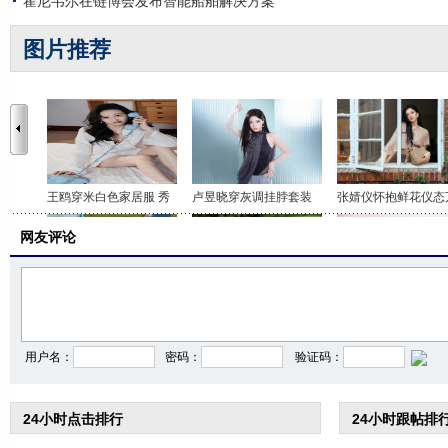
霍尼韦尔在链博会发布智能船舶解决方案
图片推荐
王鸥穿米白色家居服 秀
卢昱晓穿灰调挂脖套装
张婧仪怀抱鲜花仪态
网友评论
李沁穿印花抹胸短裤 打
关晓彤身穿咖色套装 时
虞书欣穿白色吊带上
用户名：
密码：
验证码：
24小时点击排行
24小时跟帖排