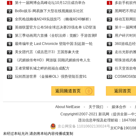
第十一届网博会高峰论坛10月12日成功举办
多款手机软件
1
1
BoBo娱乐-网易旗下大型在线视频娱乐社区
黑网吧不用证
2
2
全民枪战幽魂M249实战技巧 （幽魂M249解析）
移动互联网
3
3
英雄联盟官方公布S8全球总决赛20强名单 UZI登顶
第十一届网博
4
4
第三季动画周六首播《全职法师：觉醒》手游首测即
用户碎片时
5
5
最终编年史 Last Chronicle 登陆中国 刮起新一轮
360游戏总
6
6
美女团代言《成吉思汗3》王国形象大使
走出光影的雅
7
7
《武媚娘传奇HD》网游版 回顾武媚娘传奇人生
明珠游戏武
8
8
王者荣耀长城之畔的祝福合成配方
任天堂首款
9
9
玩转西游世界 《金箍棒OL》强势登陆百度91
COSMOSI
10
10
返回频道首页
返回首页
About NetEase -
关于我们
-
媒体合作
-
Copyright©2007-2021 新讯网（提供全新—中文资讯的
违法信息举报及处理邮箱：184708
京公网安备 11010602130024号
京ICP备19010
未经过本站允许,请勿将本站内容传播或复制