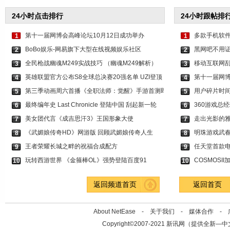
24小时点击排行
24小时跟帖排
第十一届网博会高峰论坛10月12日成功举办
多款手机软件
1
1
BoBo娱乐-网易旗下大型在线视频娱乐社区
黑网吧不用证
2
2
全民枪战幽魂M249实战技巧 （幽魂M249解析）
移动互联网
3
3
英雄联盟官方公布S8全球总决赛20强名单 UZI登顶
第十一届网博
4
4
第三季动画周六首播《全职法师：觉醒》手游首测即
用户碎片时
5
5
最终编年史 Last Chronicle 登陆中国 刮起新一轮
360游戏总
6
6
美女团代言《成吉思汗3》王国形象大使
走出光影的雅
7
7
《武媚娘传奇HD》网游版 回顾武媚娘传奇人生
明珠游戏武
8
8
王者荣耀长城之畔的祝福合成配方
任天堂首款
9
9
玩转西游世界 《金箍棒OL》强势登陆百度91
COSMOSI
10
10
返回频道首页
返回首页
About NetEase -
关于我们
-
媒体合作
-
Copyright©2007-2021 新讯网（提供全新—中文资讯的