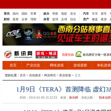
资讯
国内
国际
军事
娱乐
明星
电影
音乐
汽车
车市
新车
财经
股票
证券
理财
体育
篮球
足球
综合
房产
楼盘
家居
我要投稿
新讯网官方唯一联系电话
首页
产业信息
网络游戏
游戏观察
单机游戏
您的位置：
首页
>
游戏频道
>
网游网页
>
新游新服
>
正文
1月9日《TERA》首测降临 虚幻
时间：2014-01-06 15:22:53 来源：
新讯网
浏览次数：
我来说两