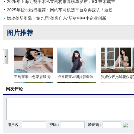
2025年上海近视手术私立机构推荐榜单发布：ICL技术成主
2025年鲸志出行推荐：网约车司机选平台别再踩坑！这份
燃动创新引擎！第九届“创客广东”新材料中小企业创新
图片推荐
王鸥穿米白色家居服 秀
卢昱晓穿灰调挂脖套装
张婧仪怀抱鲜花仪态
网友评论
李沁穿印花抹胸短裤 打
关晓彤身穿咖色套装 时
虞书欣穿白色吊带上
用户名：
密码：
验证码：