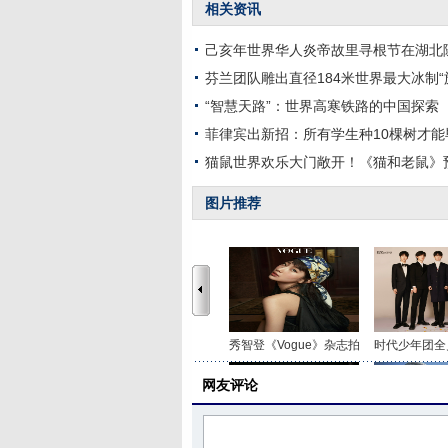
相关资讯
己亥年世界华人炎帝故里寻根节在湖北
芬兰团队雕出直径184米世界最大冰制“
“智慧天路”：世界高寒铁路的中国探索
菲律宾出新招：所有学生种10棵树才能
猫鼠世界欢乐大门敞开！《猫和老鼠》
图片推荐
秀智登《Vogue》杂志拍
时代少年团全
网友评论