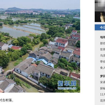
今
地
那
世
乌
带
食
梦
宋
探
1
村古村落。
花