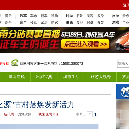
返
影
音乐
汽车
车市
新车
导购
时尚
服饰
美容
瘦身
旅游
景
球
综合
房产
楼盘
家居
婚嫁
健康
食品
保健
母婴
游戏
产
要投稿
新讯网官方唯一联系电话：15001380073
道听途说
出游宝典
城市生活
旅游大视野
旅
之源”古村落焕发新活力
T
源：
新讯网
浏览次数：
我来说两句(
)
字号：
T