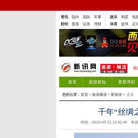
资讯
国内
国际
军事
娱乐
明星
电
财经
股票
证券
理财
体育
篮球
足
我
首页
旅游新知
美景寻踪
您的位置：
首页
>
旅游频道
>
新旅游
>
正文
千年“丝绸
时间：2019-05-31 10:42:40 来