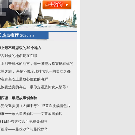
日热点推荐
2026.8.7
球上最不可思议的30个地方
些古时候的地名现在在哪
界上那些缺水的地方，每一张照片都震撼着你的心
克兰之旅： 基辅不愧全球排名第一的美女之都
你在青岛吃上最放心便宜的海鲜
人族竟然真的存在，带你走进恐怖食人部落！
回西塘，谁把故事锁金秋
承宪受邀参演《人间中毒》 或首次挑战情色片
秘唯一一家六星级酒店——文莱帝国酒店
1月1日起布达拉宫可免费参观啦
开彼岸——曼珠沙华与曼陀罗华