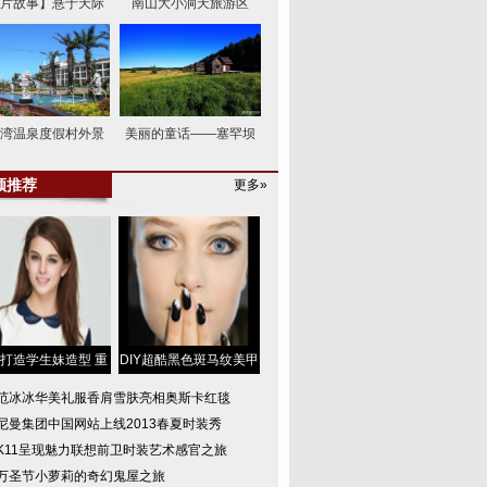
片故事】悬于天际
南山大小洞天旅游区
湾温泉度假村外景
美丽的童话——塞罕坝
频推荐
更多»
打造学生妹造型 重
DIY超酷黑色斑马纹美甲
范冰冰华美礼服香肩雪肤亮相奥斯卡红毯
尼曼集团中国网站上线2013春夏时装秀
K11呈现魅力联想前卫时装艺术感官之旅
万圣节小萝莉的奇幻鬼屋之旅