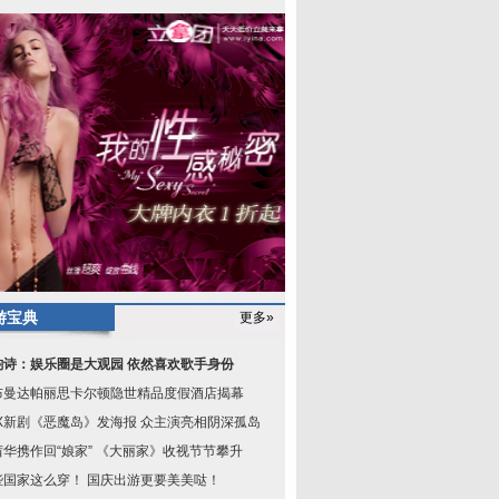
游宝典
更多»
韵诗：娱乐圈是大观园 依然喜欢歌手身份
布曼达帕丽思卡尔顿隐世精品度假酒店揭幕
OX新剧《恶魔岛》发海报 众主演亮相阴深孤岛
茜华携作回“娘家” 《大丽家》收视节节攀升
些国家这么穿！ 国庆出游更要美美哒！