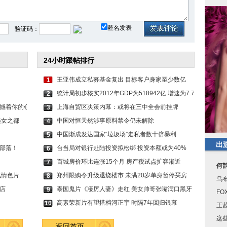
误！倪妮
魏晨好兄弟在社交平台
欧阳娜娜在藏族婚礼上
匿名发表
验证码：
24小时跟帖排行
王亚伟成立私募基金复出 目标客户身家至少数亿
1
统计局初步核实2012年GDP为518942亿 增速为7.7%
2
撼着你的心
上海自贸区决策内幕：或将在三中全会前挂牌
3
美女之都
中国对恒天然涉事原料禁令仍未解除
4
中国渐成发达国家“垃圾场”走私者数十倍暴利
5
出
部落！
台当局对银行赴陆投资拟松绑 投资本额或为40%
6
百城房价环比连涨15个月 房产税试点扩容渐近
7
何
战情色片
郑州限购令升级退烧楼市 未满20岁单身暂停买房
8
乌
店
泰国鬼片《凄厉人妻》走红 美女帅哥张嘴满口黑牙
9
F
高素荣新片有望搭档河正宇 时隔7年回归银幕
10
王
这
返回首页