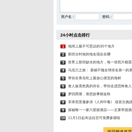
杨幂绿色挑染公主切造
游泳追剧两不
用户名：
密码：
24小时点击排行
地球上最不可思议的30个地方
1
那些古时候的地名现在在哪
2
世界上那些缺水的地方，每一张照片都震
3
乌克兰之旅： 基辅不愧全球排名第一的
4
带你在青岛吃上最放心便宜的海鲜
5
食人族竟然真的存在，带你走进恐怖食人
6
梦回西塘，谁把故事锁金秋
7
宋承宪受邀参演《人间中毒》 或首次挑
8
探秘唯一一家六星级酒店——文莱帝国酒
9
11月1日起布达拉宫可免费参观啦
10
返回频道首页