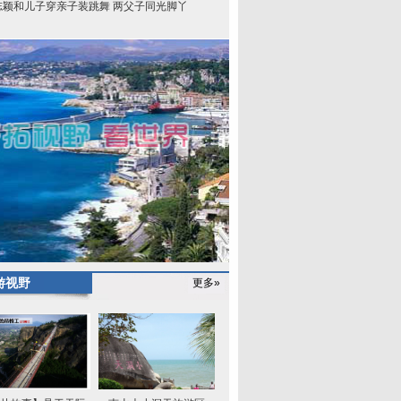
志颖和儿子穿亲子装跳舞 两父子同光脚丫
游视野
更多»