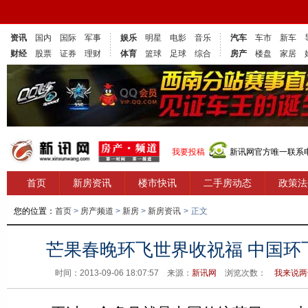
资讯
国内
国际
军事
娱乐
明星
电影
音乐
汽车
车市
新车
财经
股票
证券
理财
体育
篮球
足球
综合
房产
楼盘
家居
我要投稿
新讯网官方唯一联系电话
首页
新房资讯
楼市快讯
二手房动态
政策法
您的位置：
首页
>
房产频道
>
新房
>
新房资讯
>
正文
芒果春晚环飞世界收祝福 中国环
时间：2013-09-06 18:07:57 来源：
新讯网
浏览次数：
我来说两