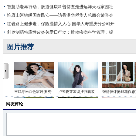
智慧助老再行动，肠道健康科普筛查走进远洋天地家园社
惟愿山河锦绣国泰民安——访香港华侨华人总商会荣誉会
红岩路上健步走，保险温情入人心 国华人寿重庆分公司开
利奥制药特应性皮炎关爱日行动：推动疾病科学管理，提
图片推荐
王鸥穿米白色家居服 秀
卢昱晓穿灰调挂脖套装
张婧仪怀抱鲜花仪态
网友评论
李沁穿印花抹胸短裤 打
关晓彤身穿咖色套装 时
虞书欣穿白色吊带上