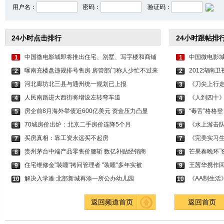
用户名：
密码：
验证码：
24小时点击排行
24小时跟帖排
中国微电影城即将推出住宅、别墅、写字楼和商铺
中国微电影
1
1
曝南充楼盘违规排号售房 房管部门称人少忙不过来
2012湖南
2
2
河北廊坊北三县与通州统一规划已上报
《刀尖上行走
3
3
人民南路进大西街将增设左转弯车道
《人到四十》
4
4
房企前8月海外举债近600亿美元 资金压力凸显
“毒舌”格格
5
5
70城房价出炉：北京二手房价连降5个月
《水上游击队
6
6
买房真相：靠工资永远买不起房
《完美实习生
7
7
贵州茅台中端产品零售价腰斩 数亿补贴经销商
芒果春晚环飞
8
8
住宅维修金"装睡"拷问管理者 "装睡"多年实被
王茜华携作回
9
9
解决入学难 北部新城再添一所公办幼儿园
《AA制生活
10
10
返回频道首页
返回首页