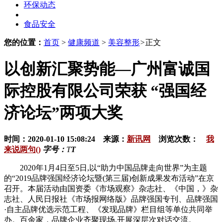
环保动态
食品安全
您的位置：
首页
>
健康频道
>
美容整形
>
正文
以创新汇聚势能—广州富诚国
际控股有限公司荣获 “强国经
济论坛”两项大奖
时间：2020-01-10 15:08:24 来源：
新讯网
浏览次数：
我
来说两句()
字号：
T
T
2020年1月4日至5日,以“助力中国品牌走向世界”为主题
的“2019品牌强国经济论坛暨(第三届)创新成果发布活动”在京
召开。本届活动由国资委《市场观察》杂志社、《中国，》杂
志社、人民日报社《市场报网络版》品牌强国专刊、品牌强国
·自主品牌优选示范工程、《发现品牌》栏目组等单位共同举
办。百余家，品牌企业齐聚现场,开展深层次对话交流。