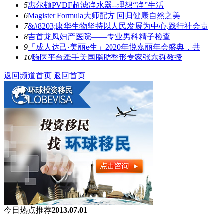
5
惠尔顿PVDF超滤净水器--理想“净”生活
6
Magister Formula大师配方 回归健康自然之美
7
&#8203;康华生物坚持以人民发展为中心,践行社会责
8
吉首龙凤妇产医院——专业男科精子检查
9
「成人达己·美丽e生」2020年悦嘉丽年会盛典，共
10
嗨医平台牵手美国脂肪整形专家张东舜教授
返回频道首页
返回首页
今日热点推荐
2013.07.01