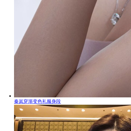
秦岚穿渐变色礼服身段