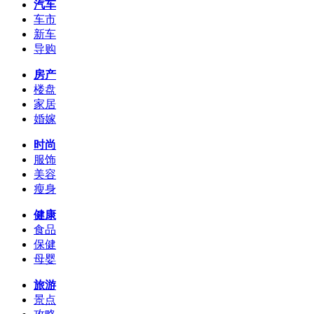
汽车
车市
新车
导购
房产
楼盘
家居
婚嫁
时尚
服饰
美容
瘦身
健康
食品
保健
母婴
旅游
景点