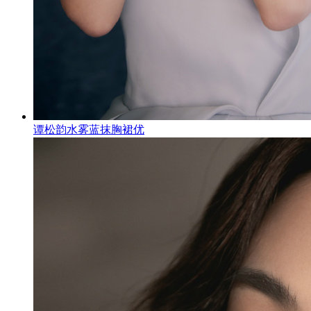
谭松韵水雾蓝抹胸裙优