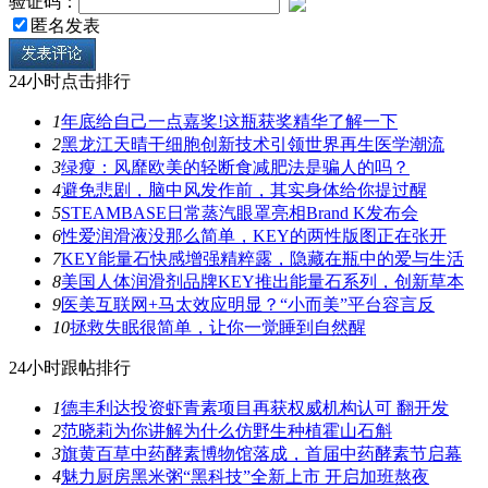
验证码：
匿名发表
24小时点击排行
1
年底给自己一点嘉奖!这瓶获奖精华了解一下
2
黑龙江天晴干细胞创新技术引领世界再生医学潮流
3
绿瘦：风靡欧美的轻断食减肥法是骗人的吗？
4
避免悲剧，脑中风发作前，其实身体给你提过醒
5
STEAMBASE日常蒸汽眼罩亮相Brand K发布会
6
性爱润滑液没那么简单，KEY的两性版图正在张开
7
KEY能量石快感增强精粹露，隐藏在瓶中的爱与生活
8
美国人体润滑剂品牌KEY推出能量石系列，创新草本
9
医美互联网+马太效应明显？“小而美”平台容言反
10
拯救失眠很简单，让你一觉睡到自然醒
24小时跟帖排行
1
德丰利达投资虾青素项目再获权威机构认可 翻开发
2
范晓莉为你讲解为什么仿野生种植霍山石斛
3
旗黄百草中药酵素博物馆落成，首届中药酵素节启幕
4
魅力厨房黑米粥“黑科技”全新上市 开启加班熬夜