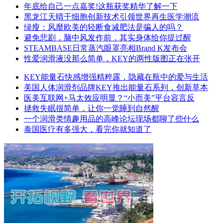
年底给自己一点嘉奖!这瓶获奖精华了解一下
黑龙江天晴干细胞创新技术引领世界再生医学潮流
绿瘦：风靡欧美的轻断食减肥法是骗人的吗？
避免悲剧，脑中风发作前，其实身体给你提过醒
STEAMBASE日常蒸汽眼罩亮相Brand K发布会
性爱润滑液没那么简单，KEY的两性版图正在张开
KEY能量石快感增强精粹露，隐藏在瓶中的爱与生活
美国人体润滑剂品牌KEY推出能量石系列，创新草本
医美互联网+马太效应明显？“小而美”平台容言反
拯救失眠很简单，让你一觉睡到自然醒
一个润滑类情趣用品的高峰论坛现场都聊了些什么
泰国医疗有多强大，看完你就知道了