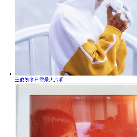
王俊凯冬日雪景大片明