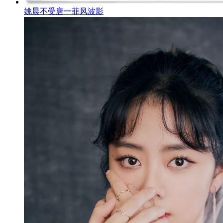
姚晨不受唐一菲风波影