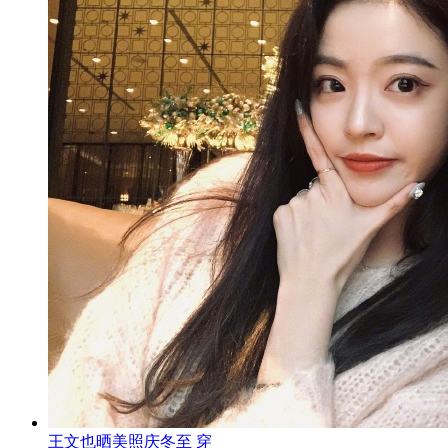
王文也晒美照庆冬至 穿