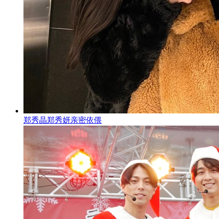
郑秀晶郑秀妍亲密依偎