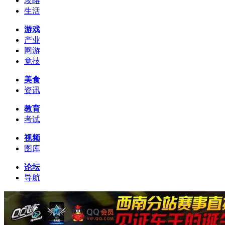
攻略
生活
游戏
产业
网游
竟技
美食
资讯
教育
考试
视频
图库
论坛
导航