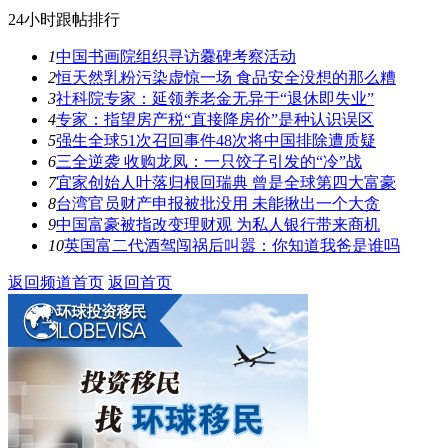
24小时跟帖排行
1
中国书画院组织寻访爨碑考察活动
2
恒天然乳粉污染虚惊一场 食品安全没想的那么糟
3
社科院专家：延领养老金无异于“退休即失业”
4
专家：指望房产税“直接降房价”是种认识误区
5
强生全球51次召回事件48次将中国排除遭质疑
6
三全逆袭 收购龙凤：一只饺子引发的“冷”战
7
宜家创始人叶落归根回瑞典 曾是全球第四大富豪
8
台湾官员财产申报被批没用 未能揪出一个大贪
9
中国富豪被指改变理财观 为私人银行带来商机
10
英国富二代酒驾闯祸后叫嚣：你知道我爸是谁吗
返回频道首页
返回首页