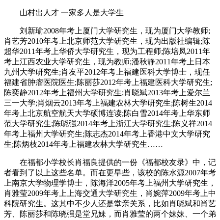
山村出人才 一家多人是大学生
刘新瑜2008年考上厦门大学研究生，现为厦门大学教师;
肖艺芳2010年考上北京师范大学研究生，现为出版社编辑;陈
超华2011年考上华侨大学研究生，现为工程师;陈培凤2011年
考上江西农业大学研究生，现为教师;潘秋静2011年考上日本
九州大学研究生;肖友平2012年考上福建医科大学博士，现任
福建省肿瘤医院医生;陈丽莎2012年考上福建医科大学研究生;
陈奕静2012年考上福州大学研究生;肖晓斌2013年考上爱尔兰
三一大学;肖烟云2013年考上福建农林大学研究生;陈树生2014
年考上北京航空航天大学硕博连读;陈白雪2014年考上华东师
范大学研究生;陈晓强2014年考上浙江大学研究生;陈义祥2014
年考上福州大学研究生;陈志杰2014年考上香港中文大学研究
生;陈炳枝2014年考上福建农林大学研究生……
在福都小学校长肖福良提供的一份《福都校友录》中，记
者看到了以上这些名单。而在更早些，该校的陈水源2007年考
上南京大学物理学博士，陈海洋2005年考上福州大学研究生，
肖雅莹2009年考上上海交通大学研究生，肖婉萍2009年考上中
科院研究生。这其中不少人还是堂亲关系，比如肖晓斌和肖艺
芳、陈丽莎和陈晓强是堂兄妹，而肖雅莹的两个妹妹、一个弟