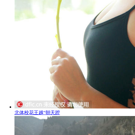
北体校花王越“朝天蹬