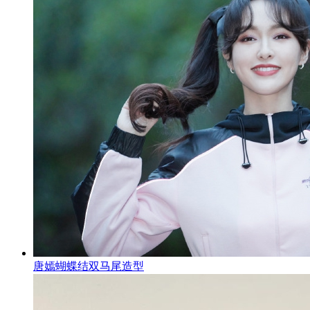
唐嫣蝴蝶结双马尾造型