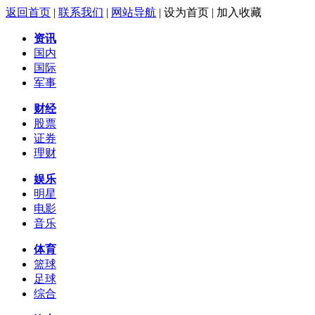
返回首页
|
联系我们
|
网站导航
|
设为首页
|
加入收藏
资讯
国内
国际
军事
财经
股票
证券
理财
娱乐
明星
电影
音乐
体育
篮球
足球
综合