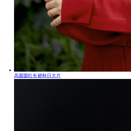
高圆圆红长裙秋日大片