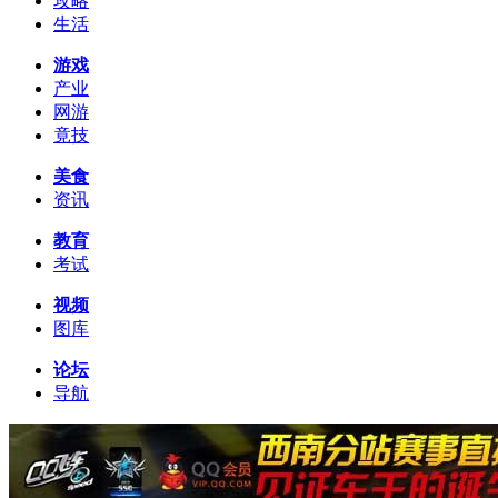
攻略
生活
游戏
产业
网游
竟技
美食
资讯
教育
考试
视频
图库
论坛
导航