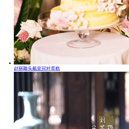
赵丽颖头戴皇冠对蛋糕