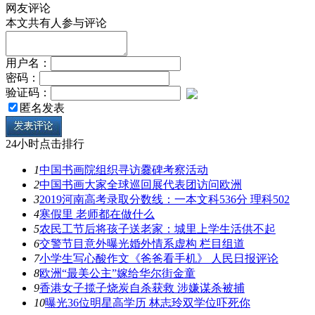
网友评论
本文共有
人参与评论
用户名：
密码：
验证码：
匿名发表
24小时点击排行
1
中国书画院组织寻访爨碑考察活动
2
中国书画大家全球巡回展代表团访问欧洲
3
2019河南高考录取分数线：一本文科536分 理科502
4
寒假里 老师都在做什么
5
农民工节后将孩子送老家：城里上学生活供不起
6
交警节目意外曝光婚外情系虚构 栏目组道
7
小学生写心酸作文《爸爸看手机》 人民日报评论
8
欧洲“最美公主”嫁给华尔街金童
9
香港女子揽子烧炭自杀获救 涉嫌谋杀被捕
10
曝光36位明星高学历 林志玲双学位吓死你