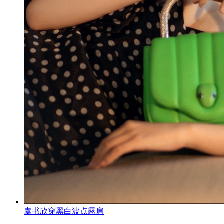
虞书欣穿黑白波点露肩