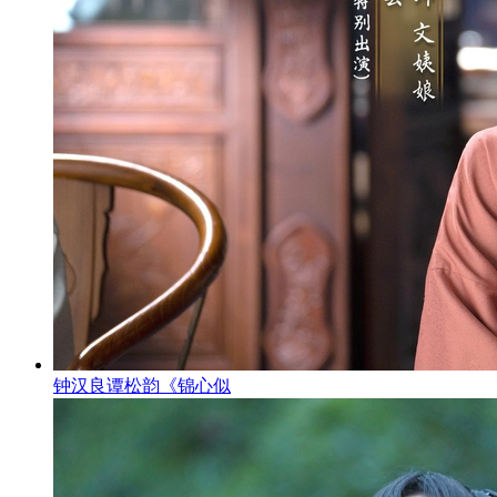
钟汉良谭松韵《锦心似