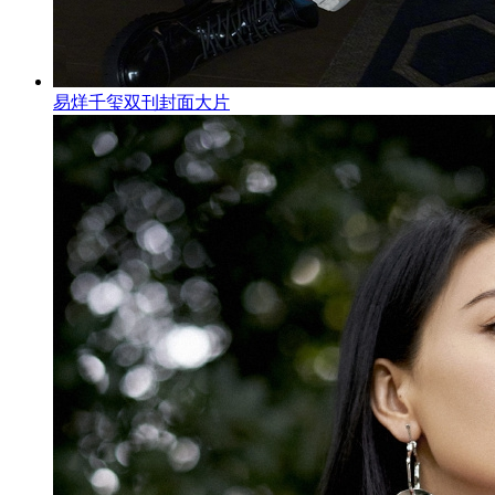
易烊千玺双刊封面大片