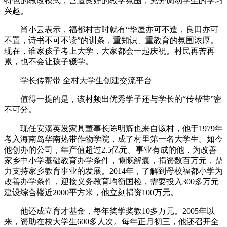
特色的教改模式，营造良好的教学氛围，充分调动学生的学习
兴趣。
肖小云表示，福都村古时就有“华屋亦可不造，良田亦可
不置，诗书不可不读”的训条，重知识、重教育的氛围浓厚。
现在，谁家孩子考上大学，大家都会一起庆祝。村民再苦再
累，也不会让孩子辍学。
学长传帮带 全村大学生创建交流平台
值得一提的是，该村频出优秀学子还与学长的“传帮带”密
不可分。
现任安溪英发家具董事长陈明辉也来自该村，他于1979年
考入海南岛华南热带作物学院，成了村里第一名大学生。如今
他创办的公司，年产值超过2.5亿元。事业有成的他，为改善
家乡中小学基础教育办学条件，慷慨解囊，捐资数百万元，鼎
力支持家乡教育事业的发展。2014年，了解到母校福都小学为
改善办学条件，迎接义务教育均衡国检，需要投入300多万元
建设综合楼近2000平方米，他立刻捐资100万元。
他还成立育才基金，每年奖学奖教10多万元。2005年以
来，资助在校大学生600多人次。每年正月初三，他还召开全