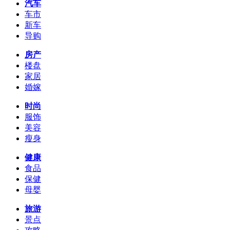
汽车
车市
新车
导购
房产
楼盘
家居
婚嫁
时尚
服饰
美容
瘦身
健康
食品
保健
母婴
旅游
景点