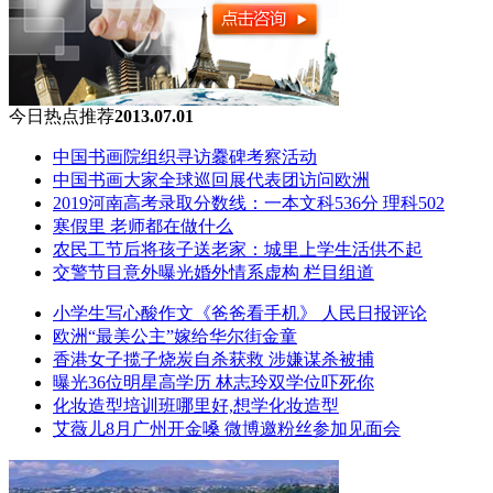
今日热点推荐
2013.07.01
中国书画院组织寻访爨碑考察活动
中国书画大家全球巡回展代表团访问欧洲
2019河南高考录取分数线：一本文科536分 理科502
寒假里 老师都在做什么
农民工节后将孩子送老家：城里上学生活供不起
交警节目意外曝光婚外情系虚构 栏目组道
小学生写心酸作文《爸爸看手机》 人民日报评论
欧洲“最美公主”嫁给华尔街金童
香港女子揽子烧炭自杀获救 涉嫌谋杀被捕
曝光36位明星高学历 林志玲双学位吓死你
化妆造型培训班哪里好,想学化妆造型
艾薇儿8月广州开金嗓 微博邀粉丝参加见面会