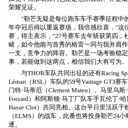
荣耀见证。
"勒芒无疑是每位跑车车手赛季征程中的重
年夺冠后得以重返赛场，我倍感欣喜，"这
赛，得主表示，"27号赛车去年斩获第四，
睹，如今他能与首秀的格雷一同与我并肩作
一支，竞争力的阵容。勒芒是一场考验稳定
事，若能做到这两点，相信我们大有可为。
与THOR车队共同出征的还有Racing Spiri
Léman（RSL）车队的59号Vantage GT
门特·马蒂厄（Clement Mateu）、马里乌斯·
Fossard）和阿斯顿·马丁厂队车手瓦伦丁·哈斯·
Hasse Clot）共同亮相。这台平日里活跃
（ELMS）的战车，此番也将投身勒芒24
逐。