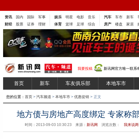
资讯
国内
国际
军事
娱乐
明星
电影
音乐
汽车
车市
新车
财经
股票
证券
理财
体育
篮球
足球
综合
房产
楼盘
家居
我要投稿
新讯网官方唯一联系电话
首页
新车
车友俱乐部
本地车市
您的位置：
首页
>
汽车频道
>
本地车市
>
优惠促销
>
正文
地方债与房地产高度绑定 专家称
时间：2013-09-03 10:30:23 来源：
新讯网
浏览次数：
我来说两