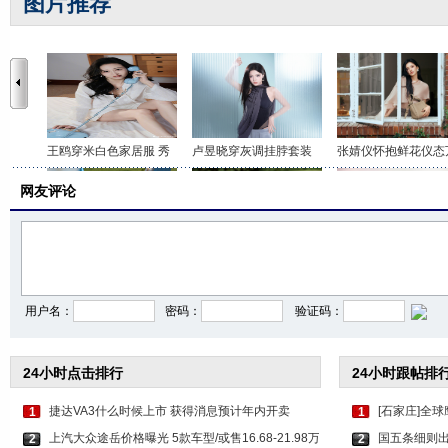
图片推荐
王鸥穿米白色家居服 秀
卢昱晓穿灰调挂脖套装
张婧仪怀抱鲜花仪态
网友评论
李沁穿印花抹胸短裤 打
关晓彤身穿咖色套装 时
虞书欣穿白色吊带上
用户名：
密码：
验证码：
24小时点击排行
24小时跟帖排
捷达VA3什么时候上市 获得消息预计年内开卖
[石家庄]全球
1
1
上汽大众途岳价格曝光 5款车型/或售16.68-21.98万
国五条细则出
2
2