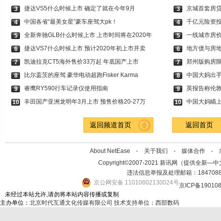
捷达VS5什么时候上市 确定了就在今年9月
京城首套房贷
3
3
中国各省“最美女星”豪车座驾大pk！
千亿元险资投
4
4
全新奔驰GLB什么时候上市 上市时间将在2020年
一线城市房价
5
5
捷达VS7什么时候上市 预计2020年初上市开卖
地方债与房地
6
6
凯迪拉克CT5海外售价33万起 年底国产上市
郑州版购房限
7
7
比尔盖茨的座驾 豪华电动超跑Fisker Karma
中国大妈出手
8
8
睿鹰RY590行车记录仪使用指南
英报告称伦敦
9
9
丰田国产亚洲龙明年3月上市 预售价格20-27万
中国大妈瞄上
10
10
返回频道首页
返回首页
About NetEase -
关于我们
-
媒体合作
-
Copyright©2007-2021 新讯网（提供全新—中文资讯的
违法信息举报及处理邮箱：184708
京公网安备 11010602130024号
京ICP备19010
未经过本站允许,请勿将本站内容传播或复制
主办单位：
北京时代互通文化传媒有限公司
技术支持单位：西部数码