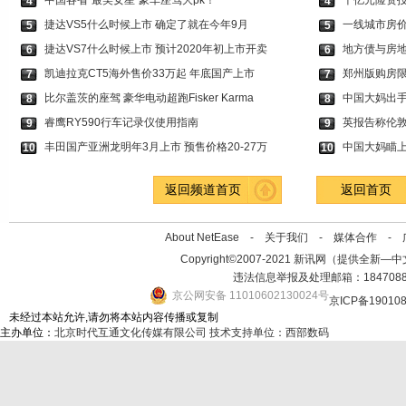
中国各省“最美女星”豪车座驾大pk！
千亿元险资投
4
4
捷达VS5什么时候上市 确定了就在今年9月
一线城市房价
5
5
捷达VS7什么时候上市 预计2020年初上市开卖
地方债与房地
6
6
凯迪拉克CT5海外售价33万起 年底国产上市
郑州版购房限
7
7
比尔盖茨的座驾 豪华电动超跑Fisker Karma
中国大妈出手
8
8
睿鹰RY590行车记录仪使用指南
英报告称伦敦
9
9
丰田国产亚洲龙明年3月上市 预售价格20-27万
中国大妈瞄上
10
10
返回频道首页
返回首页
About NetEase -
关于我们
-
媒体合作
-
Copyright©2007-2021 新讯网（提供全新—中文资讯的
违法信息举报及处理邮箱：184708
京公网安备 11010602130024号
京ICP备19010
未经过本站允许,请勿将本站内容传播或复制
主办单位：
北京时代互通文化传媒有限公司
技术支持单位：西部数码