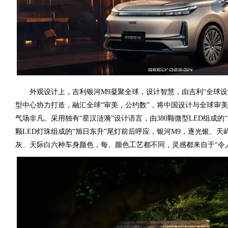
外观设计上，吉利银河M9凝聚全球，设计智慧，由吉利“全球设
型中心协力打造，融汇全球“审美，公约数”，将中国设计与全球审
气场非凡。采用独有“星汉涟漪”设计语言，由380颗微型LED组成的“
颗LED灯珠组成的“旭日东升”尾灯前后呼应，银河M9，逐光银、
灰、天际白六种车身颜色，每、颜色工艺都不同，灵感都来自于“令