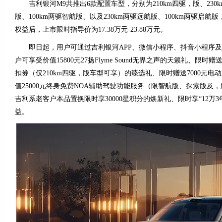
吉利银河M9共推出6款配置车型，分别为210km四驱，版、230k
版、100km两驱智航版、以及230km两驱远航版、100km两驱启航版
权益后，上市限时指导价为17.38万元-23.88万元。
即日起，用户可通过吉利银河APP、微信小程序、抖音小程序及
户可享受价值15800元27扬Flyme Sound无界之声的天籁礼、限时赠
扣券（仅210km四驱，版车型可享）的臻选礼、限时赠送7000元
值25000元终身免费NOA辅助驾驶功能服务（限智航版、探索版及
吉利系老客户本品置换限时享30000星积分的焕新礼、限时享“12万
益。