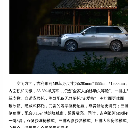
空间方面，吉利银河M9车身尺寸为5205mm*1999mm*1800mm
内面积和同级，88.3%得房率，打造“全家人的移动头等舱”。一排
翼支撑、自适应腰托，副驾配备无缝腿托“宠爱椅”，有排面更体面；二
暖冰箱、隐藏式杯托，完备的奢享座椅配置，尊贵舒适更讲究；三排全
倒角度，配合0.15㎡勃朗峰舷窗，通透敞亮。同时，吉利银河M9
一键8调，双侧沙滩椅模式、三排观影沙发模式、后排大床房等模式