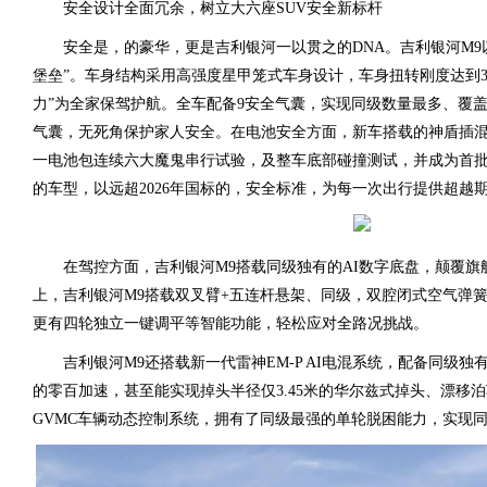
安全设计全面冗余，树立大六座SUV安全新标杆
安全是，的豪华，更是吉利银河一以贯之的DNA。吉利银河M9以7
堡垒”。车身结构采用高强度星甲笼式车身设计，车身扭转刚度达到32500
力”为全家保驾护航。全车配备9安全气囊，实现同级数量最多、覆
气囊，无死角保护家人安全。在电池安全方面，新车搭载的神盾插
一电池包连续六大魔鬼串行试验，及整车底部碰撞测试，并成为首
的车型，以远超2026年国标的，安全标准，为每一次出行提供超越
在驾控方面，吉利银河M9搭载同级独有的AI数字底盘，颠覆旗
上，吉利银河M9搭载双叉臂+五连杆悬架、同级，双腔闭式空气弹簧
更有四轮独立一键调平等智能功能，轻松应对全路况挑战。
吉利银河M9还搭载新一代雷神EM-P AI电混系统，配备同级独有
的零百加速，甚至能实现掉头半径仅3.45米的华尔兹式掉头、漂移
GVMC车辆动态控制系统，拥有了同级最强的单轮脱困能力，实现同级