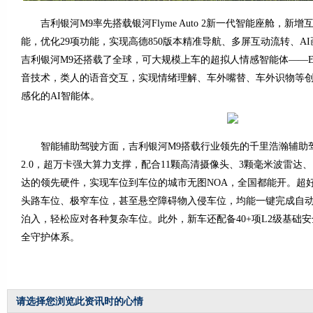
吉利银河M9率先搭载银河Flyme Auto 2新一代智能座舱，新增
能，优化29项功能，实现高德850版本精准导航、多屏互动流转、A
吉利银河M9还搭载了全球，可大规模上车的超拟人情感智能体——E
音技术，类人的语音交互，实现情绪理解、车外嘴替、车外识物等
感化的AI智能体。
智能辅助驾驶方面，吉利银河M9搭载行业领先的千里浩瀚辅助驾
2.0，超万卡强大算力支撑，配合11颗高清摄像头、3颗毫米波雷达、
达的领先硬件，实现车位到车位的城市无图NOA，全国都能开。超
头路车位、极窄车位，甚至悬空障碍物入侵车位，均能一键完成自
泊入，轻松应对各种复杂车位。此外，新车还配备40+项L2级基础
全守护体系。
请选择您浏览此资讯时的心情