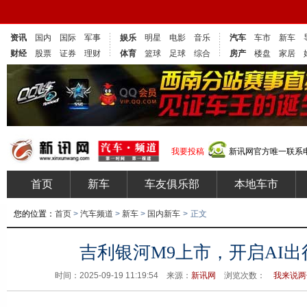
资讯
国内
国际
军事
娱乐
明星
电影
音乐
汽车
车市
新车
财经
股票
证券
理财
体育
篮球
足球
综合
房产
楼盘
家居
我要投稿
新讯网官方唯一联系电话
首页
新车
车友俱乐部
本地车市
您的位置：
首页
>
汽车频道
>
新车
>
国内新车
>
正文
吉利银河M9上市，开启AI
时间：2025-09-19 11:19:54 来源：
新讯网
浏览次数：
我来说两