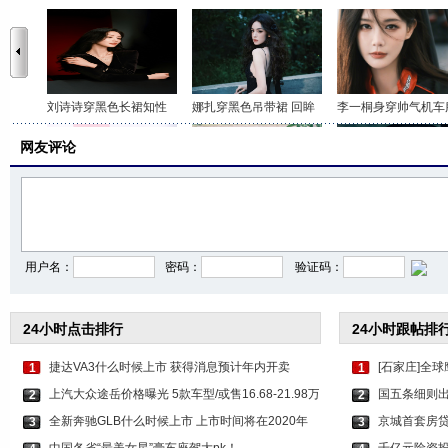
刘诗诗穿黑色长裙知性
娜扎穿黑色吊带裙 回眸
李一桐身穿帅气机车
网友评论
田曦薇挂脖吊带配短裙
李一桐穿白色无袖上衣
李沁穿拖地西服裙华
用户名：
密码：
验证码：
24小时点击排行
24小时跟帖排
捷达VA3什么时候上市 获得消息预计年内开卖
[石家庄]全球
1
1
上汽大众途岳价格曝光 5款车型/或售16.68-21.98万
国五条细则出
2
2
全新奔驰GLB什么时候上市 上市时间将在2020年
京城首套房贷
3
3