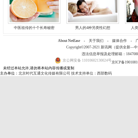
中医祖传的十个长寿秘密
男人的4种另类性幻想
人类
About NetEase -
关于我们
-
媒体合作
-
Copyright©2007-2021 新讯网（提供全新—中文资讯
违法信息举报及处理邮箱：184708
京公网安备 11010602130024号
京ICP备190108
未经过本站允许,请勿将本站内容传播或复制
主办单位：
北京时代互通文化传媒有限公司
技术支持单位：西部数码