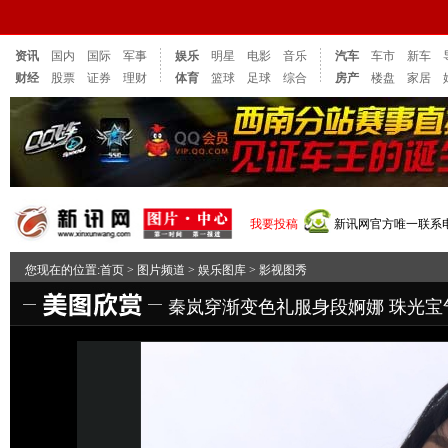
资讯
国内
国际
军事
娱乐
明星
电影
音乐
汽车
车市
新车
财经
股票
证券
理财
体育
篮球
足球
综合
房产
楼盘
家居
我要投稿
新讯网官方唯一联系电话：
您现在的位置:
首页
>
图片频道
>
娱乐图库
>
影视图秀