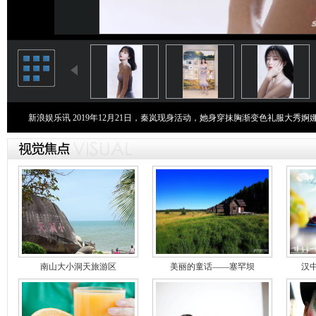
新浪娱乐讯 2019年12月21日，秦岚现身活动，她身穿抹胸渐变色礼服大
南山大小洞天旅游区
美丽的童话——塞罕坝
汉