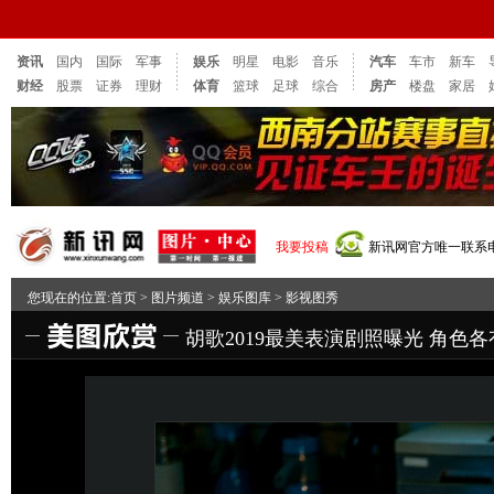
资讯
国内
国际
军事
娱乐
明星
电影
音乐
汽车
车市
新车
财经
股票
证券
理财
体育
篮球
足球
综合
房产
楼盘
家居
我要投稿
新讯网官方唯一联系电话：
您现在的位置:
首页
>
图片频道
>
娱乐图库
>
影视图秀
胡歌2019最美表演剧照曝光 角色