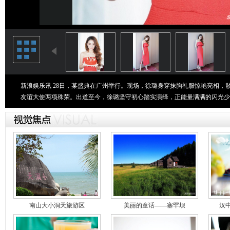
新浪娱乐讯 28日，某盛典在广州举行。现场，徐璐身穿抹胸礼服惊艳亮相，散
友谊大使两项殊荣。出道至今，徐璐坚守初心踏实演绎，正能量满满的闪光少
南山大小洞天旅游区
美丽的童话——塞罕坝
汉