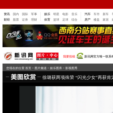
资讯
国内
国际
军事
娱乐
明星
电影
音乐
汽车
车市
新车
财经
股票
证券
理财
体育
篮球
足球
综合
房产
楼盘
家居
我要投稿
新讯网官方唯一联系电话：
您现在的位置:
首页
>
图片频道
>
娱乐图库
>
影视图秀
徐璐获两项殊荣 “闪光少女”再获肯