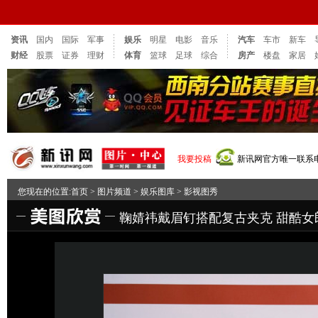
资讯
国内
国际
军事
娱乐
明星
电影
音乐
汽车
车市
新车
财经
股票
证券
理财
体育
篮球
足球
综合
房产
楼盘
家居
我要投稿
新讯网官方唯一联系电话：
您现在的位置:
首页
>
图片频道
>
娱乐图库
>
影视图秀
鞠婧祎戴眉钉搭配复古夹克 甜酷女