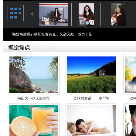
鞠婧祎戴眉钉搭配复古夹克，又甜又酷，魅力十足
南山大小洞天旅游区
美丽的童话——塞罕坝
汉