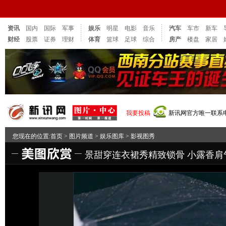
资讯
国内
国际
军事
娱乐
明星
电影
音乐
汽车
车市
新车
财经
股票
证券
理财
体育
篮球
足球
综合
房产
楼盘
家居
我要投稿
新讯网官方唯一联系电话：
您现在的位置:
首页
>
图片频道
>
娱乐图库
>
影视图秀
景甜穿连衣裙秀精致锁骨 小露香肩