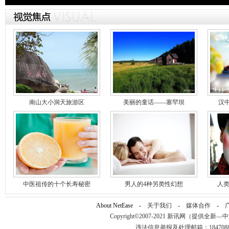
南山大小洞天旅游区
美丽的童话——塞罕坝
汉
中医祖传的十个长寿秘密
男人的4种另类性幻想
人类
About NetEase -
关于我们
-
媒体合作
-
Copyright©2007-2021 新讯网（提供全新—中文资讯
违法信息举报及处理邮箱：184708