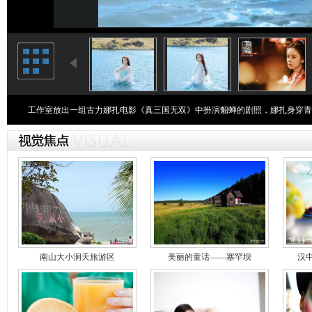
工作室放出一组古力娜扎电影《真三国无双》中扮演貂蝉的剧照，娜扎身穿青
南山大小洞天旅游区
美丽的童话——塞罕坝
汉