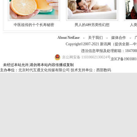
中医祖传的十个长寿秘密
男人的4种另类性幻想
人类
About NetEase -
关于我们
-
媒体合作
-
Copyright©2007-2021 新讯网（提供全新—中文资讯
违法信息举报及处理邮箱：184708
京公网安备 11010602130024号
京ICP备190108
未经过本站允许,请勿将本站内容传播或复制
主办单位：
北京时代互通文化传媒有限公司
技术支持单位：西部数码