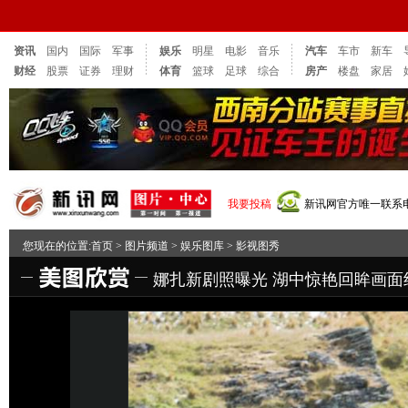
资讯
国内
国际
军事
娱乐
明星
电影
音乐
汽车
车市
新车
财经
股票
证券
理财
体育
篮球
足球
综合
房产
楼盘
家居
我要投稿
新讯网官方唯一联系电话：
您现在的位置:
首页
>
图片频道
>
娱乐图库
>
影视图秀
娜扎新剧照曝光 湖中惊艳回眸画面