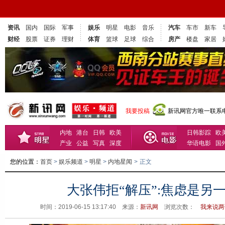
资讯
国内
国际
军事
娱乐
明星
电影
音乐
汽车
车市
新车
财经
股票
证券
理财
体育
篮球
足球
综合
房产
楼盘
家居
我要投稿
新讯网官方唯一联系电话
内地
港台
日韩
欧美
日韩影踪
欧
产业
公益
写真
深度
华语电影
国
您的位置：
首页
>
娱乐频道
>
明星
>
内地星闻
>
正文
大张伟拒“解压”:焦虑是另
时间：2019-06-15 13:17:40 来源：
新讯网
浏览次数：
我来说两