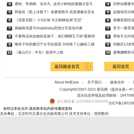
鹿晗、李易峰、吴亦凡...这些小鲜肉的素颜才逆天
刘烨自晒童年
4
4
郭俊辰《惹上冷殿下》成暑期黑马 优质偶像实至名
赵薇埃菲尔铁
5
5
《流星花园 》小S出场 与王鹤棣姐弟“互怼”
谢娜美国结业
6
6
揭秘陈伟霆与Anglebaby恋情分手真实内幕
李天一案受
7
7
不要再说灰姑娘的蓝裙子，咱们聊聊王子的“紧裤裆
李咏不允许哈
8
8
曝章子怡和撒贝宁分手的原因 为何铁了心嫁给三婚
刘晓庆13岁
9
9
《釜山行2：半岛》疫情中上映
龚琳娜晒和乐
10
10
返回频道首页
返回首页
About NetEase -
关于我们
-
媒体合作
-
Copyright©2007-2021 新讯网（提供全新—中文资讯的
违法信息举报及处理邮箱：184708
京公网安备 11010602130024号
京ICP备19010
未经过本站允许,请勿将本站内容传播或复制
主办单位：
北京时代互通文化传媒有限公司
技术支持单位：西部数码