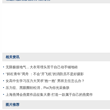
相关资讯
无限极接地气，大衣哥埋头苦干自己动手铺地砖
“斜杠青年”周舟 ：不会“开飞机”的消防员不是好摄影
女高中生学习压力大哭求“抱一抱” 男班主任怎么办？
压力痘、黑眼圈轻松消，Pixi为你光采焕肤
上海燕博会燕窝作品征集大赛-打造一款属于自己的燕窝作
图片推荐