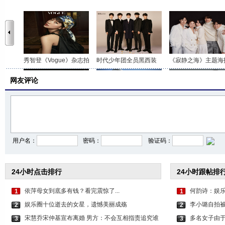
秀智登《Vogue》杂志拍
时代少年团全员黑西装
《寂静之海》主题海
网友评论
杨幂绿色挑染公主切造
游泳追剧两不误！倪妮
魏晨好兄弟在社交平
用户名：
密码：
验证码：
24小时点击排行
24小时跟帖排
依萍母女到底多有钱？看完震惊了...
何韵诗：娱乐
1
1
娱乐圈十位逝去的女星，遗憾美丽成殇
李小璐自拍被
2
2
宋慧乔宋仲基宣布离婚 男方：不会互相指责追究谁
多名女子由于
3
3