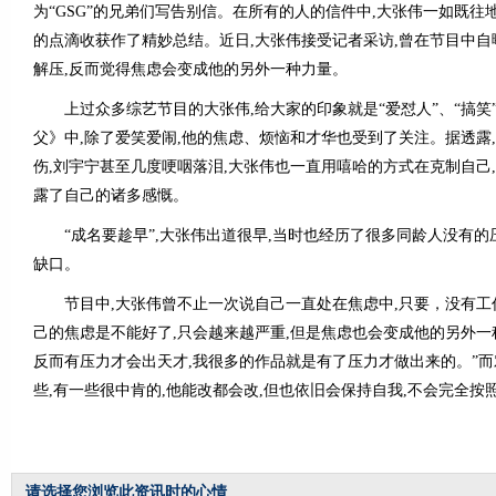
为“GSG”的兄弟们写告别信。在所有的人的信件中,大张伟一如既往
的点滴收获作了精妙总结。近日,大张伟接受记者采访,曾在节目中自
解压,反而觉得焦虑会变成他的另外一种力量。
上过众多综艺节目的大张伟,给大家的印象就是“爱怼人”、“搞笑”
父》中,除了爱笑爱闹,他的焦虑、烦恼和才华也受到了关注。据透露
伤,刘宇宁甚至几度哽咽落泪,大张伟也一直用嘻哈的方式在克制自己
露了自己的诸多感慨。
“成名要趁早”,大张伟出道很早,当时也经历了很多同龄人没有的
缺口。
节目中,大张伟曾不止一次说自己一直处在焦虑中,只要，没有工
己的焦虑是不能好了,只会越来越严重,但是焦虑也会变成他的另外一
反而有压力才会出天才,我很多的作品就是有了压力才做出来的。”
些,有一些很中肯的,他能改都会改,但也依旧会保持自我,不会完全按
请选择您浏览此资讯时的心情