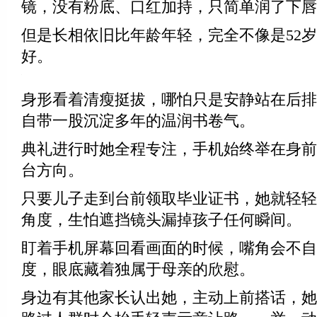
镜，没有粉底、口红加持，只简单润了下唇
但是长相依旧比年龄年轻，完全不像是52
好。
身形看着清瘦挺拔，哪怕只是安静站在后排
自带一股沉淀多年的温润书卷气。
典礼进行时她全程专注，手机始终举在身前
台方向。
只要儿子走到台前领取毕业证书，她就轻轻
角度，生怕遮挡镜头漏掉孩子任何瞬间。
盯着手机屏幕回看画面的时候，嘴角会不自
度，眼底藏着独属于母亲的欣慰。
身边有其他家长认出她，主动上前搭话，她