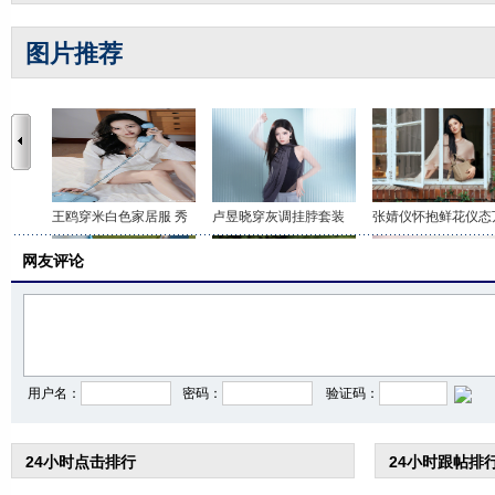
图片推荐
王鸥穿米白色家居服 秀
卢昱晓穿灰调挂脖套装
张婧仪怀抱鲜花仪态
网友评论
李沁穿印花抹胸短裤 打
关晓彤身穿咖色套装 时
虞书欣穿白色吊带上
用户名：
密码：
验证码：
24小时点击排行
24小时跟帖排