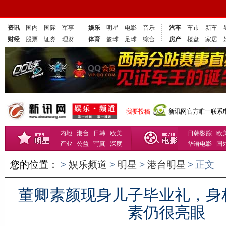
资讯
国内
国际
军事
娱乐
明星
电影
音乐
汽车
车市
新车
财经
股票
证券
理财
体育
篮球
足球
综合
房产
楼盘
家居
我要投稿
新讯网官方唯一联系电话
内地
港台
日韩
欧美
日韩影踪
欧
产业
公益
写真
深度
华语电影
国
您的位置：
>
娱乐频道
>
明星
>
港台明星
>
正文
董卿素颜现身儿子毕业礼，身
素仍很亮眼