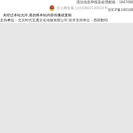
违法信息举报及处理邮箱：184708
京公网安备 11010602130024号
京ICP备19010
未经过本站允许,请勿将本站内容传播或复制
主办单位：
北京时代互通文化传媒有限公司
技术支持单位：西部数码