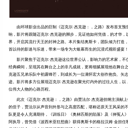
由环球影业出品的巨制《迈克尔·杰克逊：，之路》发布首支预
响，影片将跟随迈克尔·杰克逊的脚步，见证他如何凭借，的才华，
界，开启其流行天王的封神之路。本片集结奥斯卡，团队倾力打造
首以待的影迷与乐迷，带来一场专为大银幕而生的沉浸式视听盛宴
影片聚焦于迈克尔·杰克逊这位世界公认，影响力的艺术家，不
经典瞬间，呈现其在舞台之上的非凡成就，更将细腻展现他在舞台
克逊五兄弟乐队中初露锋芒，到成长为一位满怀宏大创作抱负、矢
迹。影片将多方位展现迈克尔·杰克逊在聚光灯内外的过往人生，以
位伟大人物的心路历程。
此次《迈克尔·杰克逊：，之路》由贾法尔·杰克逊担纲主演献上
的侄子，贾法尔从声音到外形与之高度匹配，堪称还原天王风采的
队更是令人充满期待，《训练日》《奥林匹斯的陷落》及《伸冤人》
阿执导，曾凭借《波西米亚狂想曲》获得奥斯卡的格拉汉姆·金担任