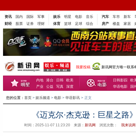
资讯
国内
国际
军事
娱乐
明星
电影
音乐
汽车
车市
新车
财经
股票
证券
理财
体育
篮球
足球
综合
房产
楼盘
家居
我要投稿
新讯网官方唯一联系电话
内地
港台
日韩
欧美
日韩影踪
欧
产业
公益
写真
深度
华语电影
国
您的位置：
首页
>
娱乐频道
>
电影
>
华语影讯
>
正文
《迈克尔·杰克逊：巨星之路
时间：2025-11-07 11:23:20 来源：
新讯网
浏览次数：
我来说两