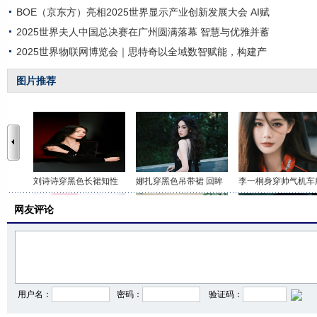
BOE（京东方）亮相2025世界显示产业创新发展大会 AI赋
2025世界夫人中国总决赛在广州圆满落幕 智慧与优雅并蓄
2025世界物联网博览会｜思特奇以全域数智赋能，构建产
图片推荐
刘诗诗穿黑色长裙知性
娜扎穿黑色吊带裙 回眸
李一桐身穿帅气机车
网友评论
田曦薇挂脖吊带配短裙
李一桐穿白色无袖上衣
李沁穿拖地西服裙华
用户名：
密码：
验证码：