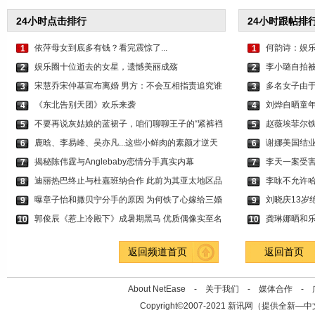
24小时点击排行
24小时跟帖排
依萍母女到底多有钱？看完震惊了...
何韵诗：娱乐
1
1
娱乐圈十位逝去的女星，遗憾美丽成殇
李小璐自拍被
2
2
宋慧乔宋仲基宣布离婚 男方：不会互相指责追究谁
多名女子由于
3
3
《东北告别天团》欢乐来袭
刘烨自晒童年
4
4
不要再说灰姑娘的蓝裙子，咱们聊聊王子的“紧裤裆
赵薇埃菲尔铁
5
5
鹿晗、李易峰、吴亦凡...这些小鲜肉的素颜才逆天
谢娜美国结业
6
6
揭秘陈伟霆与Anglebaby恋情分手真实内幕
李天一案受
7
7
迪丽热巴终止与杜嘉班纳合作 此前为其亚太地区品
李咏不允许哈
8
8
曝章子怡和撒贝宁分手的原因 为何铁了心嫁给三婚
刘晓庆13岁
9
9
郭俊辰《惹上冷殿下》成暑期黑马 优质偶像实至名
龚琳娜晒和乐
10
10
返回频道首页
返回首页
About NetEase -
关于我们
-
媒体合作
-
Copyright©2007-2021 新讯网（提供全新—中文资讯的