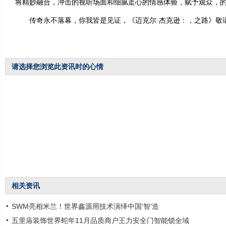
将精妙融合，冲击的视听场面和细腻走心的情感体验，赋予观众，
传奇永不落幕，你我皆是见证，《迈克尔·杰克逊：，之路》敬
请选择您浏览此资讯时的心情
相关资讯
SWM亮相米兰！世界鑫源用技术演绎中国‘智’造
五里庙装饰世界蛇年11月品质商户王力安全门智能锁全域